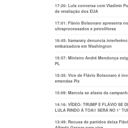
17:20:
Lula conversa com Vladimir Put
de retaliação dos EUA
17:01:
Flávio Bolsonaro apresenta no
ultraprocessados e petrolíferas
16:45:
Itamaraty denuncia interferên
embaixadora em Washington
15:57:
Ministro André Mendonça exig
PL
15:35:
Vice de Flávio Bolsonaro é in
emendas Pix
15:09:
Marcola se afasta da campanha
14:16:
VÍDEO: TRUMP E FLÁVIO SE 
LULA RINDO À TOA!! SERÁ NO 1° TU
13:49:
Recusa de partidos deixa Flá
Alfredo Gaspar para vice