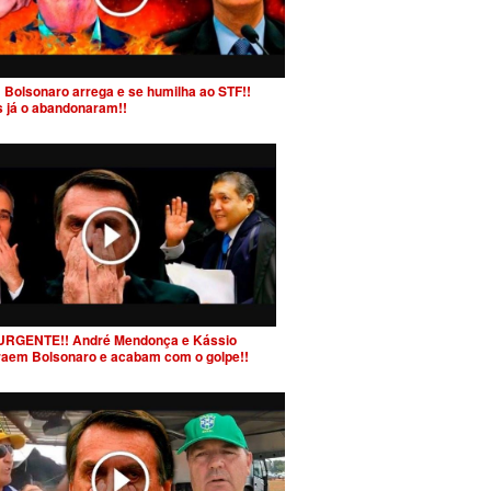
 Bolsonaro arrega e se humilha ao STF!!
s já o abandonaram!!
URGENTE!! André Mendonça e Kássio
raem Bolsonaro e acabam com o golpe!!