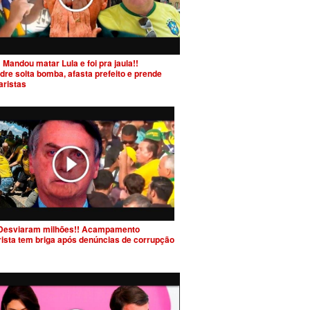
 Mandou matar Lula e foi pra jaula!!
dre solta bomba, afasta prefeito e prende
aristas
Desviaram milhões!! Acampamento
rista tem briga após denúncias de corrupção