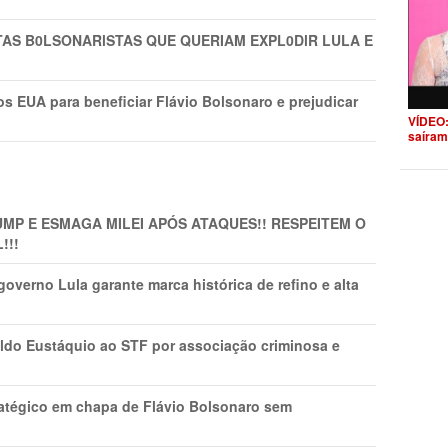
TAS B0LSONARlSTAS QUE QUERIAM EXPL0DlR LULA E
s EUA para beneficiar Flávio Bolsonaro e prejudicar
VÍDEO:
saíram
MP E ESMAGA MILEI APÓS ATAQUES!! RESPEITEM O
!!!
overno Lula garante marca histórica de refino e alta
do Eustáquio ao STF por associação criminosa e
tratégico em chapa de Flávio Bolsonaro sem