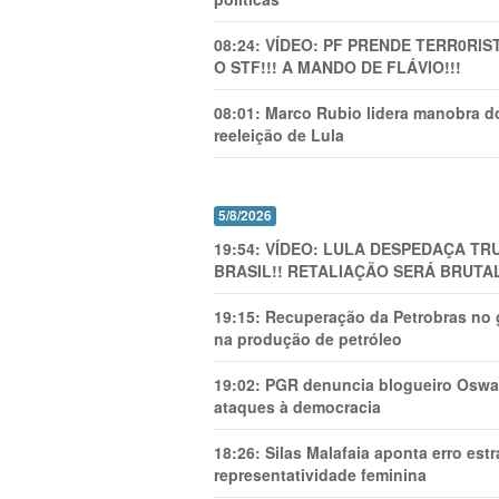
08:24:
VÍDEO: PF PRENDE TERR0RlS
O STF!!! A MANDO DE FLÁVIO!!!
08:01:
Marco Rubio lidera manobra do
reeleição de Lula
5/8/2026
19:54:
VÍDEO: LULA DESPEDAÇA TRU
BRASIL!! RETALIAÇÃO SERÁ BRUTAL
19:15:
Recuperação da Petrobras no g
na produção de petróleo
19:02:
PGR denuncia blogueiro Oswal
ataques à democracia
18:26:
Silas Malafaia aponta erro es
representatividade feminina