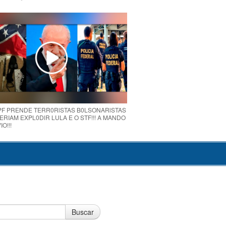
 PF PRENDE TERR0RlSTAS B0LSONARlSTAS
RIAM EXPL0DlR LULA E O STF!!! A MANDO
O!!!
Buscar