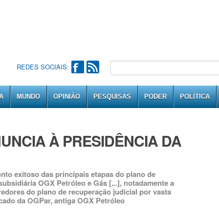
REDES SOCIAIS:
A
MUNDO
OPINIÃO
PESQUISAS
PODER
POLÍTICA
NUNCIA À PRESIDÊNCIA DA
to exitoso das principais etapas do plano de
ubsidiária OGX Petróleo e Gás [...], notadamente a
edores do plano de recuperação judicial por vasta
icado da OGPar, antiga OGX Petróleo