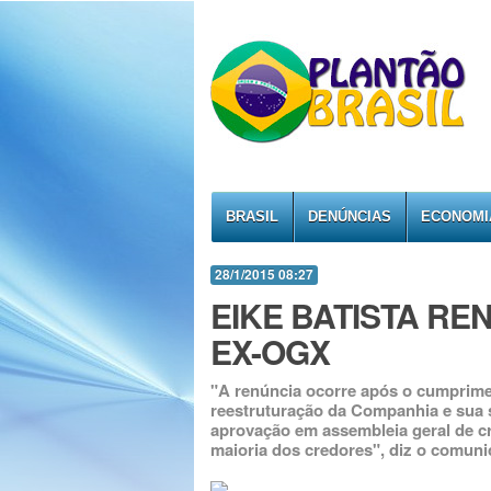
BRASIL
DENÚNCIAS
ECONOMI
28/1/2015 08:27
EIKE BATISTA RE
EX-OGX
"A renúncia ocorre após o cumprimen
reestruturação da Companhia e sua s
aprovação em assembleia geral de cr
maioria dos credores", diz o comun