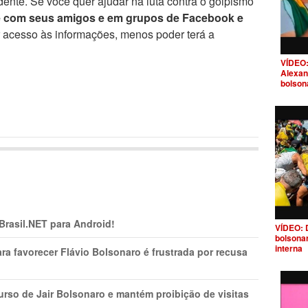
ente. Se você quer ajudar na luta contra o golpismo
e com seus amigos e em grupos de Facebook e
r acesso às informações, menos poder terá a
VÍDEO:
Alexan
bolson
 Brasil.NET para Android!
VÍDEO: 
bolsona
interna
ra favorecer Flávio Bolsonaro é frustrada por recusa
rso de Jair Bolsonaro e mantém proibição de visitas