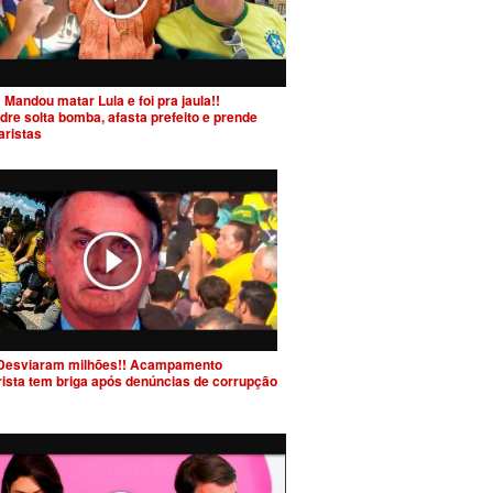
 Mandou matar Lula e foi pra jaula!!
dre solta bomba, afasta prefeito e prende
aristas
Desviaram milhões!! Acampamento
rista tem briga após denúncias de corrupção