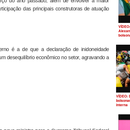
rço do ano passado, além de envolver a maior
ticipação das principais construtoras de atuação
VÍDEO:
Alexan
bolson
rno é a de que a declaração de inidoneidade
um desequilíbrio econômico no setor, agravando a
VÍDEO: 
bolsona
interna