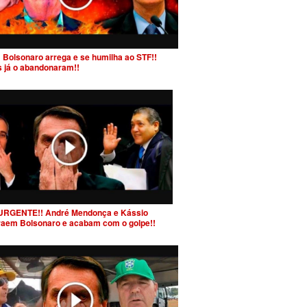
 Bolsonaro arrega e se humilha ao STF!!
s já o abandonaram!!
URGENTE!! André Mendonça e Kássio
raem Bolsonaro e acabam com o golpe!!