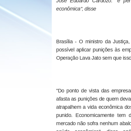
José Eduardo Cardozo: "é perf
econômica", disse
Brasília - O ministro da Justiç
possível aplicar punições às em
Operação Lava Jato sem que isso
"Do ponto de vista das empres
afasta as punições de quem deva 
atrapalhem a vida econômica dos 
punido. Economicamente tem 
mercado não sofra nenhum abalo. A