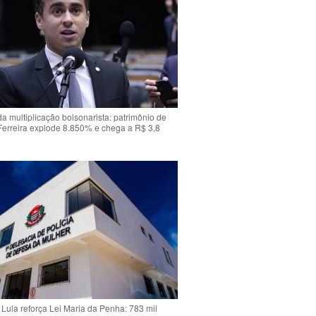
da multiplicação bolsonarista: patrimônio de
Ferreira explode 8.850% e chega a R$ 3,8
Lula reforça Lei Maria da Penha: 783 mil