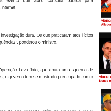
s evento que abriu consulta pública para
internet.
VÍDEO:
Aliado
investigação dura. Os que praticaram atos ilícitos
uências", ponderou o ministro.
Operação Lava Jato, que apura um esquema de
as, o governo tem se mostrado preocupado com o
VÍDEO: 
Nunes t