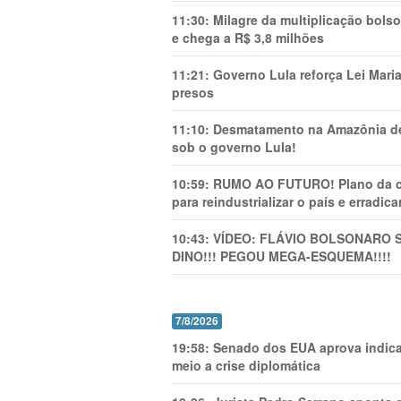
11:30:
Milagre da multiplicação bolso
e chega a R$ 3,8 milhões
11:21:
Governo Lula reforça Lei Mari
presos
11:10:
Desmatamento na Amazônia de
sob o governo Lula!
10:59:
RUMO AO FUTURO! Plano da cha
para reindustrializar o país e erradic
10:43:
VÍDEO: FLÁVIO BOLSONARO 
DINO!!! PEGOU MEGA-ESQUEMA!!!!
7/8/2026
19:58:
Senado dos EUA aprova indica
meio a crise diplomática