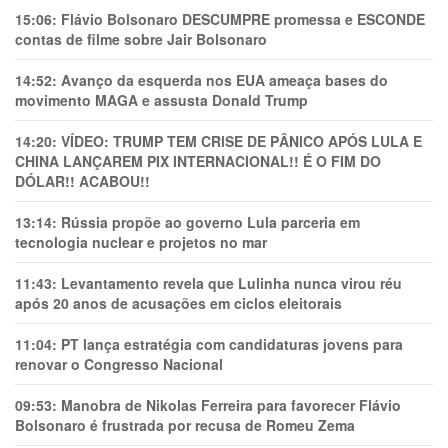
15:06:
Flávio Bolsonaro DESCUMPRE promessa e ESCONDE
contas de filme sobre Jair Bolsonaro
14:52:
Avanço da esquerda nos EUA ameaça bases do
movimento MAGA e assusta Donald Trump
14:20:
VÍDEO: TRUMP TEM CRlSE DE PÂNlCO APÓS LULA E
CHINA LANÇAREM PIX INTERNACIONAL!! É O FIM DO
DÓLAR!! ACABOU!!
13:14:
Rússia propõe ao governo Lula parceria em
tecnologia nuclear e projetos no mar
11:43:
Levantamento revela que Lulinha nunca virou réu
após 20 anos de acusações em ciclos eleitorais
11:04:
PT lança estratégia com candidaturas jovens para
renovar o Congresso Nacional
09:53:
Manobra de Nikolas Ferreira para favorecer Flávio
Bolsonaro é frustrada por recusa de Romeu Zema