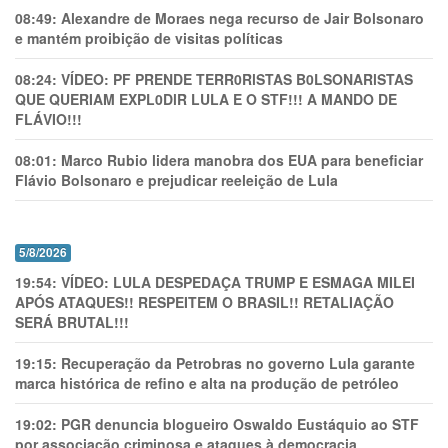
08:49:
Alexandre de Moraes nega recurso de Jair Bolsonaro
e mantém proibição de visitas políticas
08:24:
VÍDEO: PF PRENDE TERR0RlSTAS B0LSONARlSTAS
QUE QUERIAM EXPL0DlR LULA E O STF!!! A MANDO DE
FLÁVIO!!!
08:01:
Marco Rubio lidera manobra dos EUA para beneficiar
Flávio Bolsonaro e prejudicar reeleição de Lula
5/8/2026
19:54:
VÍDEO: LULA DESPEDAÇA TRUMP E ESMAGA MILEI
APÓS ATAQUES!! RESPEITEM O BRASIL!! RETALIAÇÃO
SERÁ BRUTAL!!!
19:15:
Recuperação da Petrobras no governo Lula garante
marca histórica de refino e alta na produção de petróleo
19:02:
PGR denuncia blogueiro Oswaldo Eustáquio ao STF
por associação criminosa e ataques à democracia