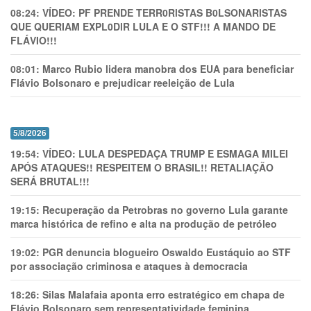
08:24:
VÍDEO: PF PRENDE TERR0RlSTAS B0LSONARlSTAS
QUE QUERIAM EXPL0DlR LULA E O STF!!! A MANDO DE
FLÁVIO!!!
08:01:
Marco Rubio lidera manobra dos EUA para beneficiar
Flávio Bolsonaro e prejudicar reeleição de Lula
5/8/2026
19:54:
VÍDEO: LULA DESPEDAÇA TRUMP E ESMAGA MILEI
APÓS ATAQUES!! RESPEITEM O BRASIL!! RETALIAÇÃO
SERÁ BRUTAL!!!
19:15:
Recuperação da Petrobras no governo Lula garante
marca histórica de refino e alta na produção de petróleo
19:02:
PGR denuncia blogueiro Oswaldo Eustáquio ao STF
por associação criminosa e ataques à democracia
18:26:
Silas Malafaia aponta erro estratégico em chapa de
Flávio Bolsonaro sem representatividade feminina