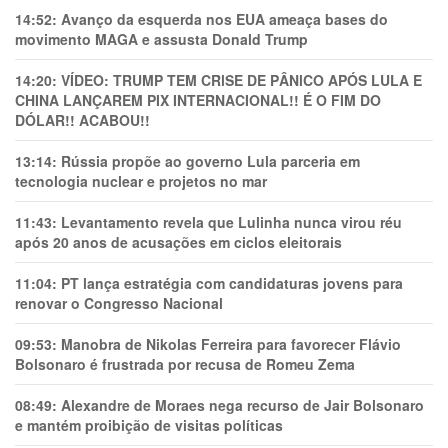
14:52:
Avanço da esquerda nos EUA ameaça bases do
movimento MAGA e assusta Donald Trump
14:20:
VÍDEO: TRUMP TEM CRlSE DE PÂNlCO APÓS LULA E
CHINA LANÇAREM PIX INTERNACIONAL!! É O FIM DO
DÓLAR!! ACABOU!!
13:14:
Rússia propõe ao governo Lula parceria em
tecnologia nuclear e projetos no mar
11:43:
Levantamento revela que Lulinha nunca virou réu
após 20 anos de acusações em ciclos eleitorais
11:04:
PT lança estratégia com candidaturas jovens para
renovar o Congresso Nacional
09:53:
Manobra de Nikolas Ferreira para favorecer Flávio
Bolsonaro é frustrada por recusa de Romeu Zema
08:49:
Alexandre de Moraes nega recurso de Jair Bolsonaro
e mantém proibição de visitas políticas