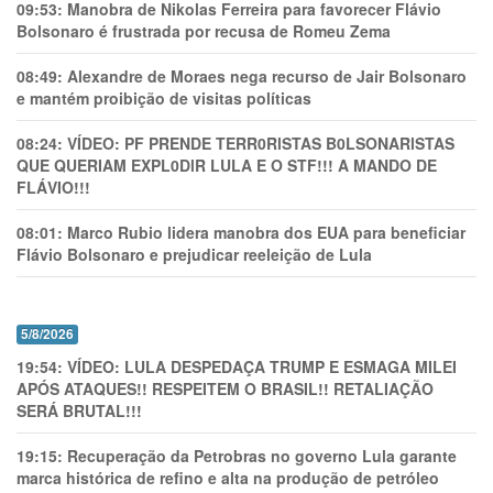
09:53:
Manobra de Nikolas Ferreira para favorecer Flávio
Bolsonaro é frustrada por recusa de Romeu Zema
08:49:
Alexandre de Moraes nega recurso de Jair Bolsonaro
e mantém proibição de visitas políticas
08:24:
VÍDEO: PF PRENDE TERR0RlSTAS B0LSONARlSTAS
QUE QUERIAM EXPL0DlR LULA E O STF!!! A MANDO DE
FLÁVIO!!!
08:01:
Marco Rubio lidera manobra dos EUA para beneficiar
Flávio Bolsonaro e prejudicar reeleição de Lula
5/8/2026
19:54:
VÍDEO: LULA DESPEDAÇA TRUMP E ESMAGA MILEI
APÓS ATAQUES!! RESPEITEM O BRASIL!! RETALIAÇÃO
SERÁ BRUTAL!!!
19:15:
Recuperação da Petrobras no governo Lula garante
marca histórica de refino e alta na produção de petróleo