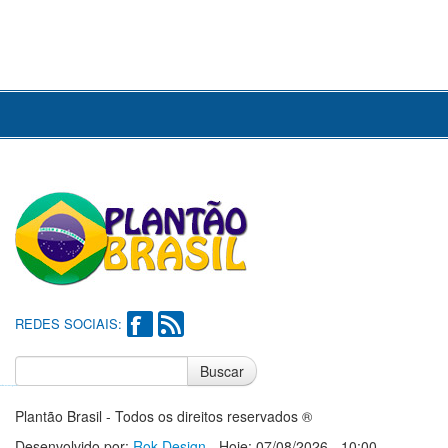
REDES SOCIAIS:
Buscar
Notícias do Flamengo
Notícias do Corinthians
Plantão Brasil - Todos os direitos reservados ®
Desenvolvido por:
Rok Design
- Hoje: 07/08/2026 - 10:00