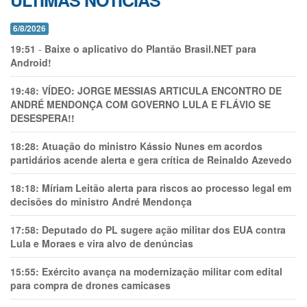
ÚLTIMAS NOTÍCIAS
6/8/2026
19:51
-
Baixe o aplicativo do Plantão Brasil.NET para
Android!
19:48:
VÍDEO: JORGE MESSIAS ARTICULA ENCONTRO DE
ANDRÉ MENDONÇA COM GOVERNO LULA E FLÁVIO SE
DESESPERA!!
18:28:
Atuação do ministro Kássio Nunes em acordos
partidários acende alerta e gera crítica de Reinaldo Azevedo
18:18:
Míriam Leitão alerta para riscos ao processo legal em
decisões do ministro André Mendonça
17:58:
Deputado do PL sugere ação militar dos EUA contra
Lula e Moraes e vira alvo de denúncias
15:55:
Exército avança na modernização militar com edital
para compra de drones camicases