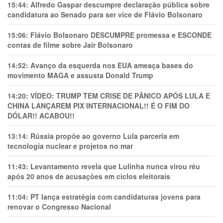
15:44:
Alfredo Gaspar descumpre declaração pública sobre
candidatura ao Senado para ser vice de Flávio Bolsonaro
15:06:
Flávio Bolsonaro DESCUMPRE promessa e ESCONDE
contas de filme sobre Jair Bolsonaro
14:52:
Avanço da esquerda nos EUA ameaça bases do
movimento MAGA e assusta Donald Trump
14:20:
VÍDEO: TRUMP TEM CRlSE DE PÂNlCO APÓS LULA E
CHINA LANÇAREM PIX INTERNACIONAL!! É O FIM DO
DÓLAR!! ACABOU!!
13:14:
Rússia propõe ao governo Lula parceria em
tecnologia nuclear e projetos no mar
11:43:
Levantamento revela que Lulinha nunca virou réu
após 20 anos de acusações em ciclos eleitorais
11:04:
PT lança estratégia com candidaturas jovens para
renovar o Congresso Nacional