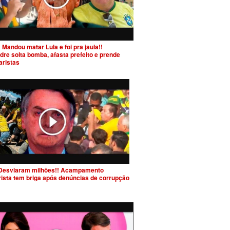
 Mandou matar Lula e foi pra jaula!!
dre solta bomba, afasta prefeito e prende
aristas
Desviaram milhões!! Acampamento
rista tem briga após denúncias de corrupção