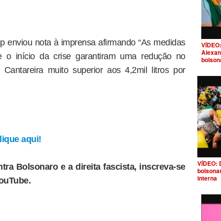
sp enviou nota à imprensa afirmando “As medidas
VÍDEO:
Alexan
 o início da crise garantiram uma redução no
bolson
antareira muito superior aos 4,2mil litros por
ique aqui!
VÍDEO: 
tra Bolsonaro e a direita fascista, inscreva-se
bolsona
interna
YouTube.