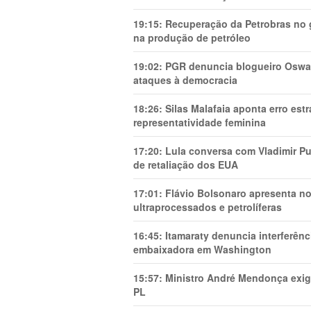
19:15:
Recuperação da Petrobras no g
na produção de petróleo
19:02:
PGR denuncia blogueiro Oswal
ataques à democracia
18:26:
Silas Malafaia aponta erro es
representatividade feminina
17:20:
Lula conversa com Vladimir Put
de retaliação dos EUA
17:01:
Flávio Bolsonaro apresenta no
ultraprocessados e petrolíferas
16:45:
Itamaraty denuncia interferên
embaixadora em Washington
15:57:
Ministro André Mendonça exig
PL