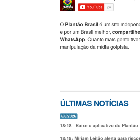
O
Plantão Brasil
é um site independ
e por um Brasil melhor,
compartilh
WhatsApp
. Quanto mais gente tive
manipulação da mídia golpista.
ÚLTIMAS NOTÍCIAS
6/8/2026
18:18
-
Baixe o aplicativo do Plantão
18:18:
Míriam Leitão alerta para risc