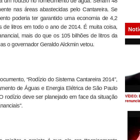
 um rodízio no fornecimento de água. Seriam 48
nte nas áreas abastecidas pelo Cantareira. Se
mento poderia ter garantido uma economia de 4,2
es de litros em todo o ano de 2014. É muita coisa,
Notí
ancial, mais do que os 105 bilhões de litros da
as o governador Geraldo Alckmin vetou.
ocumento, “Rodízio do Sistema Cantareira 2014”,
amento de Águas e Energia Elétrica de São Paulo
VÍDEO: 
“O rodízio deve ser planejado em face da situação
renunci
nanciais”.