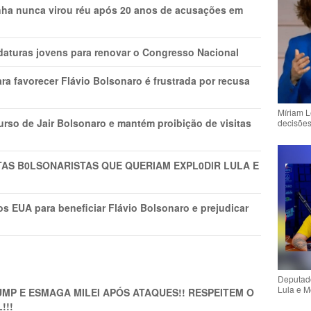
nha nunca virou réu após 20 anos de acusações em
daturas jovens para renovar o Congresso Nacional
ra favorecer Flávio Bolsonaro é frustrada por recusa
Míriam L
rso de Jair Bolsonaro e mantém proibição de visitas
decisõe
TAS B0LSONARlSTAS QUE QUERIAM EXPL0DlR LULA E
s EUA para beneficiar Flávio Bolsonaro e prejudicar
Deputado
Lula e M
MP E ESMAGA MILEI APÓS ATAQUES!! RESPEITEM O
!!!