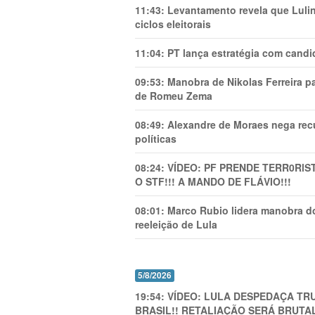
11:43:
Levantamento revela que Luli
ciclos eleitorais
11:04:
PT lança estratégia com candi
09:53:
Manobra de Nikolas Ferreira pa
de Romeu Zema
08:49:
Alexandre de Moraes nega recu
políticas
08:24:
VÍDEO: PF PRENDE TERR0RlS
O STF!!! A MANDO DE FLÁVIO!!!
08:01:
Marco Rubio lidera manobra do
reeleição de Lula
5/8/2026
19:54:
VÍDEO: LULA DESPEDAÇA TRU
BRASIL!! RETALIAÇÃO SERÁ BRUTAL