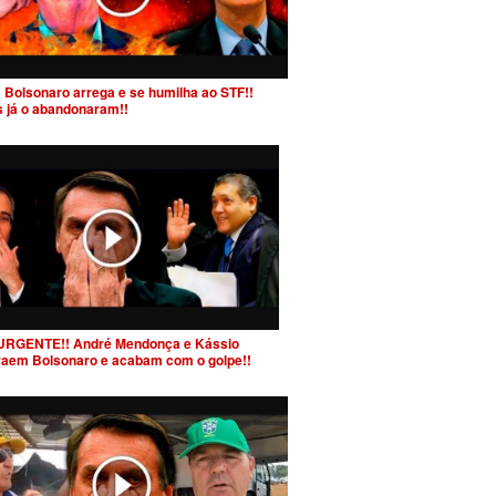
 Bolsonaro arrega e se humilha ao STF!!
s já o abandonaram!!
URGENTE!! André Mendonça e Kássio
raem Bolsonaro e acabam com o golpe!!