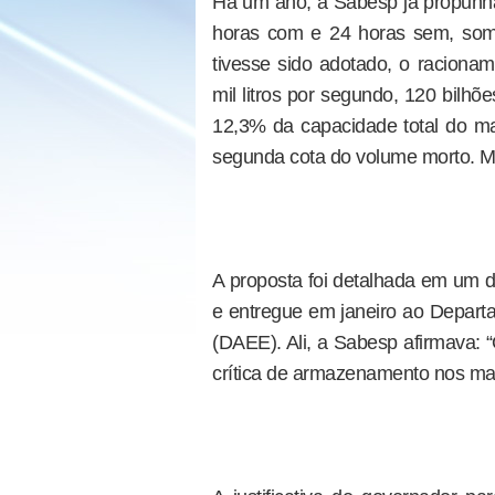
Há um ano, a Sabesp já propunha
horas com e 24 horas sem, some
tivesse sido adotado, o raciona
mil litros por segundo, 120 bilhõ
12,3% da capacidade total do man
segunda cota do volume morto. M
A proposta foi detalhada em um d
e entregue em janeiro ao Depart
(DAEE). Ali, a Sabesp afirmava: 
crítica de armazenamento nos ma