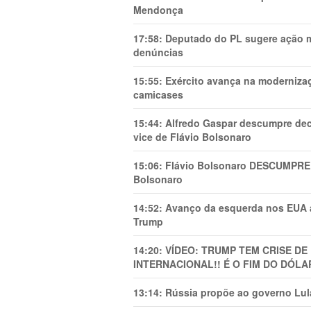
Mendonça
17:58:
Deputado do PL sugere ação mi
denúncias
15:55:
Exército avança na modernizaç
camicases
15:44:
Alfredo Gaspar descumpre dec
vice de Flávio Bolsonaro
15:06:
Flávio Bolsonaro DESCUMPRE 
Bolsonaro
14:52:
Avanço da esquerda nos EUA
Trump
14:20:
VÍDEO: TRUMP TEM CRlSE DE
INTERNACIONAL!! É O FIM DO DÓLA
13:14:
Rússia propõe ao governo Lula