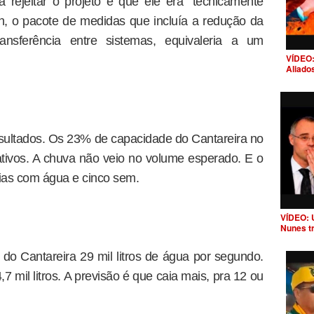
ra rejeitar o projeto é que ele era “tecnicamente
n, o pacote de medidas que incluía a redução da
nsferência entre sistemas, equivaleria a um
VÍDEO:
Aliado
esultados. Os 23% de capacidade do Cantareira no
ativos. A chuva não veio no volume esperado. E o
 dias com água e cinco sem.
VÍDEO: 
Nunes t
 do Cantareira 29 mil litros de água por segundo.
7 mil litros. A previsão é que caia mais, pra 12 ou