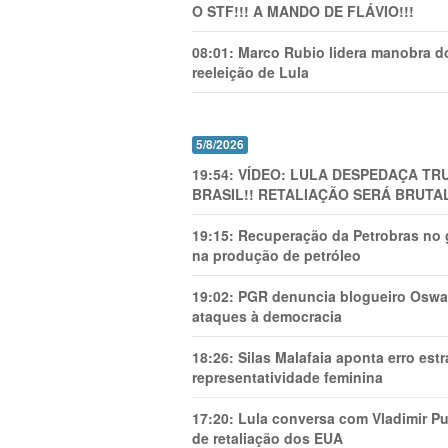
O STF!!! A MANDO DE FLÁVIO!!!
08:01:
Marco Rubio lidera manobra do
reeleição de Lula
5/8/2026
19:54:
VÍDEO: LULA DESPEDAÇA TRU
BRASIL!! RETALIAÇÃO SERÁ BRUTAL
19:15:
Recuperação da Petrobras no g
na produção de petróleo
19:02:
PGR denuncia blogueiro Oswal
ataques à democracia
18:26:
Silas Malafaia aponta erro es
representatividade feminina
17:20:
Lula conversa com Vladimir Put
de retaliação dos EUA