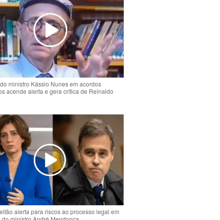
do ministro Kássio Nunes em acordos
ios acende alerta e gera crítica de Reinaldo
o
eitão alerta para riscos ao processo legal em
s do ministro André Mendonça