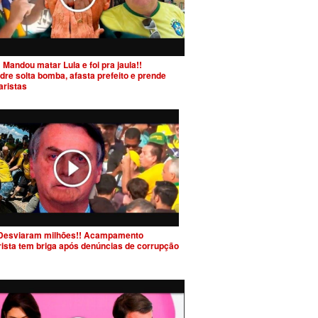
 Mandou matar Lula e foi pra jaula!!
dre solta bomba, afasta prefeito e prende
aristas
Desviaram milhões!! Acampamento
rista tem briga após denúncias de corrupção