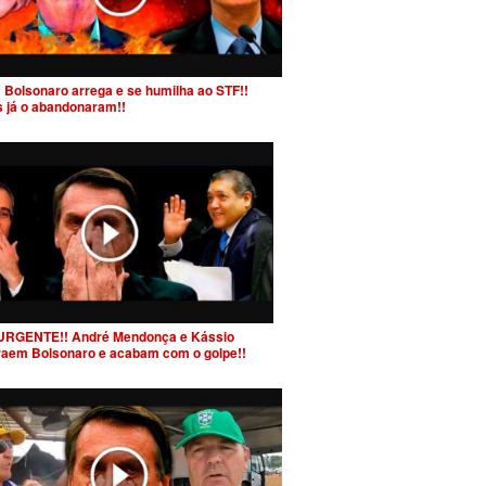
 Bolsonaro arrega e se humilha ao STF!!
s já o abandonaram!!
URGENTE!! André Mendonça e Kássio
raem Bolsonaro e acabam com o golpe!!