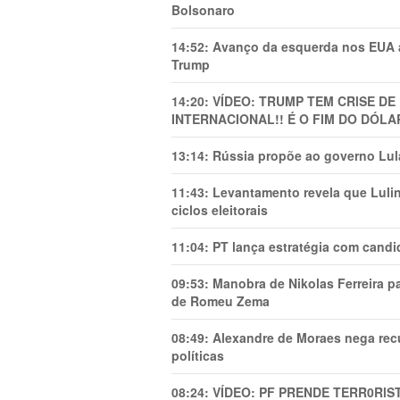
Bolsonaro
14:52:
Avanço da esquerda nos EUA
Trump
14:20:
VÍDEO: TRUMP TEM CRlSE DE
INTERNACIONAL!! É O FIM DO DÓLA
13:14:
Rússia propõe ao governo Lula
11:43:
Levantamento revela que Luli
ciclos eleitorais
11:04:
PT lança estratégia com candi
09:53:
Manobra de Nikolas Ferreira pa
de Romeu Zema
08:49:
Alexandre de Moraes nega recu
políticas
08:24:
VÍDEO: PF PRENDE TERR0RlS