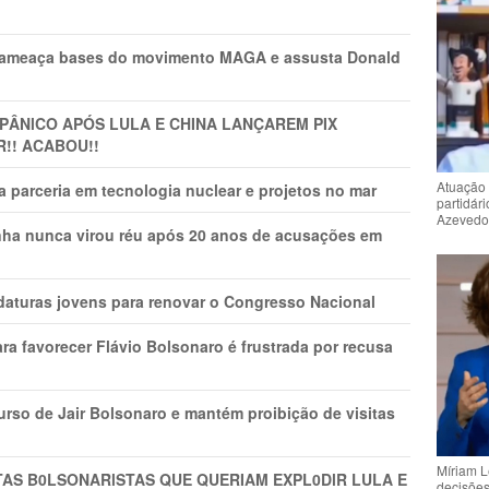
 ameaça bases do movimento MAGA e assusta Donald
 PÂNlCO APÓS LULA E CHINA LANÇAREM PIX
R!! ACABOU!!
Atuação 
 parceria em tecnologia nuclear e projetos no mar
partidár
Azeved
nha nunca virou réu após 20 anos de acusações em
daturas jovens para renovar o Congresso Nacional
ra favorecer Flávio Bolsonaro é frustrada por recusa
rso de Jair Bolsonaro e mantém proibição de visitas
Míriam L
TAS B0LSONARlSTAS QUE QUERIAM EXPL0DlR LULA E
decisõe