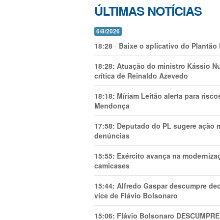
ÚLTIMAS NOTÍCIAS
6/8/2026
18:28
-
Baixe o aplicativo do Plantão
18:28:
Atuação do ministro Kássio Nu
crítica de Reinaldo Azevedo
18:18:
Míriam Leitão alerta para risc
Mendonça
17:58:
Deputado do PL sugere ação mi
denúncias
15:55:
Exército avança na modernizaç
camicases
15:44:
Alfredo Gaspar descumpre dec
vice de Flávio Bolsonaro
15:06:
Flávio Bolsonaro DESCUMPRE 