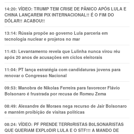
14:20:
VÍDEO: TRUMP TEM CRlSE DE PÂNlCO APÓS LULA E
CHINA LANÇAREM PIX INTERNACIONAL!! É O FIM DO
DÓLAR!! ACABOU!!
13:14:
Rússia propõe ao governo Lula parceria em
tecnologia nuclear e projetos no mar
11:43:
Levantamento revela que Lulinha nunca virou réu
após 20 anos de acusações em ciclos eleitorais
11:04:
PT lança estratégia com candidaturas jovens para
renovar o Congresso Nacional
09:53:
Manobra de Nikolas Ferreira para favorecer Flávio
Bolsonaro é frustrada por recusa de Romeu Zema
08:49:
Alexandre de Moraes nega recurso de Jair Bolsonaro
e mantém proibição de visitas políticas
08:24:
VÍDEO: PF PRENDE TERR0RlSTAS B0LSONARlSTAS
QUE QUERIAM EXPL0DlR LULA E O STF!!! A MANDO DE