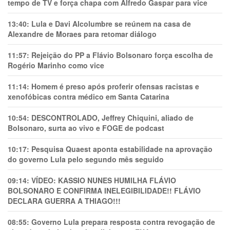
tempo de TV e força chapa com Alfredo Gaspar para vice
13:40:
Lula e Davi Alcolumbre se reúnem na casa de
Alexandre de Moraes para retomar diálogo
11:57:
Rejeição do PP a Flávio Bolsonaro força escolha de
Rogério Marinho como vice
11:14:
Homem é preso após proferir ofensas racistas e
xenofóbicas contra médico em Santa Catarina
10:54:
DESCONTROLADO, Jeffrey Chiquini, aliado de
Bolsonaro, surta ao vivo e FOGE de podcast
10:17:
Pesquisa Quaest aponta estabilidade na aprovação
do governo Lula pelo segundo mês seguido
09:14:
VÍDEO: KASSIO NUNES HUMlLHA FLÁVIO
BOLSONARO E CONFIRMA INELEGIBILIDADE!! FLÁVIO
DECLARA GUERRA A THIAGO!!!
08:55:
Governo Lula prepara resposta contra revogação de