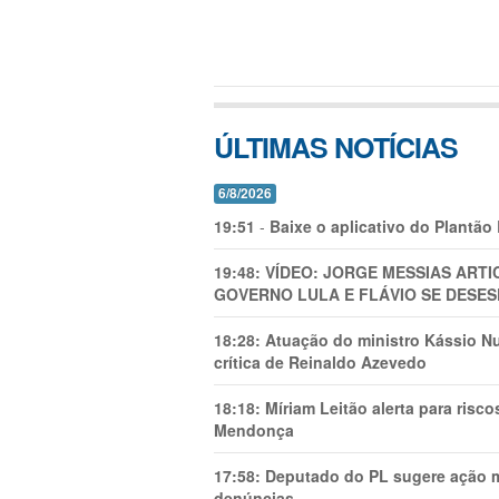
ÚLTIMAS NOTÍCIAS
6/8/2026
19:51
-
Baixe o aplicativo do Plantão
19:48:
VÍDEO: JORGE MESSIAS AR
GOVERNO LULA E FLÁVIO SE DESES
18:28:
Atuação do ministro Kássio Nu
crítica de Reinaldo Azevedo
18:18:
Míriam Leitão alerta para risc
Mendonça
17:58:
Deputado do PL sugere ação mi
denúncias