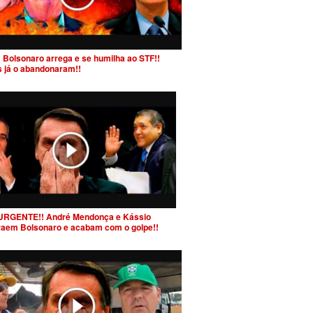
 Bolsonaro arrega e se humilha ao STF!!
s já o abandonaram!!
URGENTE!! André Mendonça e Kássio
raem Bolsonaro e acabam com o golpe!!