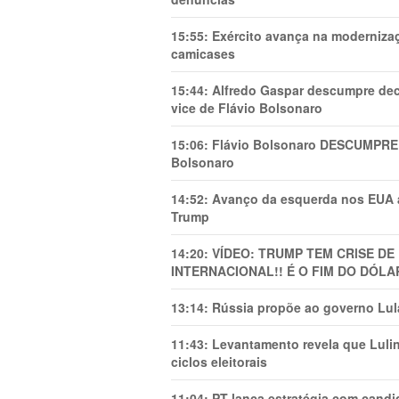
15:55:
Exército avança na modernizaç
camicases
15:44:
Alfredo Gaspar descumpre dec
vice de Flávio Bolsonaro
15:06:
Flávio Bolsonaro DESCUMPRE 
Bolsonaro
14:52:
Avanço da esquerda nos EUA
Trump
14:20:
VÍDEO: TRUMP TEM CRlSE DE
INTERNACIONAL!! É O FIM DO DÓLA
13:14:
Rússia propõe ao governo Lula
11:43:
Levantamento revela que Luli
ciclos eleitorais
11:04:
PT lança estratégia com candi