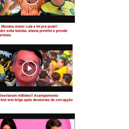
 Mandou matar Lula e foi pra jaula!!
dre solta bomba, afasta prefeito e prende
aristas
Desviaram milhões!! Acampamento
rista tem briga após denúncias de corrupção