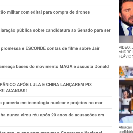
ão militar com edital para compra de drones
laração pública sobre candidatura ao Senado para ser
VÍDEO:
promessa e ESCONDE contas de filme sobre Jair
ANDRÉ 
FLÁVIO
 ameaça bases do movimento MAGA e assusta Donald
 PÂNlCO APÓS LULA E CHINA LANÇAREM PIX
R!! ACABOU!!
 parceria em tecnologia nuclear e projetos no mar
nha nunca virou réu após 20 anos de acusações em
Atuação 
partidár
daturas jovens para renovar o Congresso Nacional