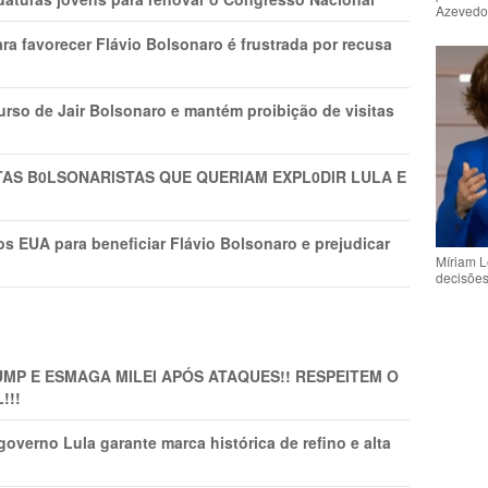
Azeved
ra favorecer Flávio Bolsonaro é frustrada por recusa
rso de Jair Bolsonaro e mantém proibição de visitas
TAS B0LSONARlSTAS QUE QUERIAM EXPL0DlR LULA E
s EUA para beneficiar Flávio Bolsonaro e prejudicar
Míriam L
decisõe
MP E ESMAGA MILEI APÓS ATAQUES!! RESPEITEM O
!!!
overno Lula garante marca histórica de refino e alta