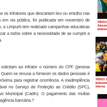
e os infratores que descartam lixo ou entulho nas
a em via pública, foi publicada em novembro de
VÍDEO:
Alexan
o, a Limpurb tem realizado campanhas educativas
bolson
izar a todos sobre a necessidade de se cumprir a
a.
s solicitam ao infrator o número do CPF (pessoa
). Quem se recusa a fornecer os dados pessoais é
VÍDEO: 
xima para registrar ocorrência. A inadimplência
bolsona
interna
sável no Serviço de Proteção ao Crédito (SPC),
ivo Municipal (Cadin). O pagamento das multas
agência bancária.?