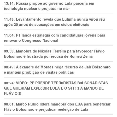
13:14:
Rússia propõe ao governo Lula parceria em
tecnologia nuclear e projetos no mar
11:43:
Levantamento revela que Lulinha nunca virou réu
após 20 anos de acusações em ciclos eleitorais
11:04:
PT lança estratégia com candidaturas jovens para
renovar o Congresso Nacional
09:53:
Manobra de Nikolas Ferreira para favorecer Flávio
Bolsonaro é frustrada por recusa de Romeu Zema
08:49:
Alexandre de Moraes nega recurso de Jair Bolsonaro
e mantém proibição de visitas políticas
08:24:
VÍDEO: PF PRENDE TERR0RlSTAS B0LSONARlSTAS
QUE QUERIAM EXPL0DlR LULA E O STF!!! A MANDO DE
FLÁVIO!!!
08:01:
Marco Rubio lidera manobra dos EUA para beneficiar
Flávio Bolsonaro e prejudicar reeleição de Lula