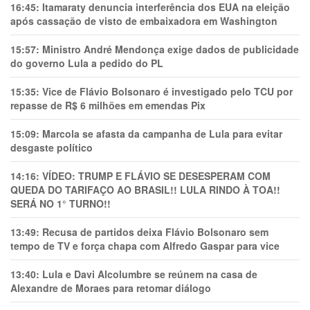
16:45:
Itamaraty denuncia interferência dos EUA na eleição
após cassação de visto de embaixadora em Washington
15:57:
Ministro André Mendonça exige dados de publicidade
do governo Lula a pedido do PL
15:35:
Vice de Flávio Bolsonaro é investigado pelo TCU por
repasse de R$ 6 milhões em emendas Pix
15:09:
Marcola se afasta da campanha de Lula para evitar
desgaste político
14:16:
VÍDEO: TRUMP E FLÁVIO SE DESESPERAM COM
QUEDA DO TARIFAÇO AO BRASIL!! LULA RINDO À TOA!!
SERÁ NO 1° TURNO!!
13:49:
Recusa de partidos deixa Flávio Bolsonaro sem
tempo de TV e força chapa com Alfredo Gaspar para vice
13:40:
Lula e Davi Alcolumbre se reúnem na casa de
Alexandre de Moraes para retomar diálogo