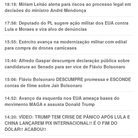
18:18:
Míriam Leitão alerta para riscos ao processo legal em
decisões do ministro André Mendonça
17:58:
Deputado do PL sugere ação militar dos EUA contra
Lula e Moraes e vira alvo de denúncias
15:55:
Exército avança na modernização militar com edital
para compra de drones camicases
15:44:
Alfredo Gaspar descumpre declaração pública sobre
candidatura ao Senado para ser vice de Flávio Bolsonaro
15:06:
Flávio Bolsonaro DESCUMPRE promessa e ESCONDE
contas de filme sobre Jair Bolsonaro
14:52:
Avanço da esquerda nos EUA ameaça bases do
movimento MAGA e assusta Donald Trump
14:20:
VÍDEO: TRUMP TEM CRlSE DE PÂNlCO APÓS LULA E
CHINA LANÇAREM PIX INTERNACIONAL!! É O FIM DO
DÓLAR!! ACABOU!!