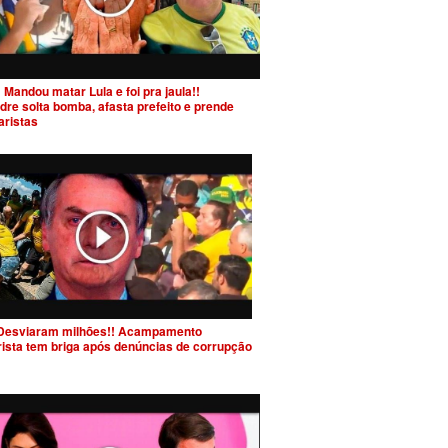
 Mandou matar Lula e foi pra jaula!!
dre solta bomba, afasta prefeito e prende
aristas
Desviaram milhões!! Acampamento
rista tem briga após denúncias de corrupção