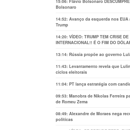
15:06:
Flávio Bolsonaro DESCUMPRE 
Bolsonaro
14:52:
Avanço da esquerda nos EUA
Trump
14:20:
VÍDEO: TRUMP TEM CRlSE DE
INTERNACIONAL!! É O FIM DO DÓLA
13:14:
Rússia propõe ao governo Lula
11:43:
Levantamento revela que Luli
ciclos eleitorais
11:04:
PT lança estratégia com candi
09:53:
Manobra de Nikolas Ferreira pa
de Romeu Zema
08:49:
Alexandre de Moraes nega recu
políticas