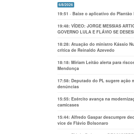
6/8/2026
19:51
-
Baixe o aplicativo do Plantão
19:48:
VÍDEO: JORGE MESSIAS AR
GOVERNO LULA E FLÁVIO SE DESES
18:28:
Atuação do ministro Kássio Nu
crítica de Reinaldo Azevedo
18:18:
Míriam Leitão alerta para risc
Mendonça
17:58:
Deputado do PL sugere ação mi
denúncias
15:55:
Exército avança na modernizaç
camicases
15:44:
Alfredo Gaspar descumpre dec
vice de Flávio Bolsonaro