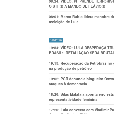
08:24:
VÍDEO: PF PRENDE TERR0RlS
O STF!!! A MANDO DE FLÁVIO!!!
08:01:
Marco Rubio lidera manobra do
reeleição de Lula
5/8/2026
19:54:
VÍDEO: LULA DESPEDAÇA TRU
BRASIL!! RETALIAÇÃO SERÁ BRUTAL
19:15:
Recuperação da Petrobras no g
na produção de petróleo
19:02:
PGR denuncia blogueiro Oswal
ataques à democracia
18:26:
Silas Malafaia aponta erro es
representatividade feminina
17:20:
Lula conversa com Vladimir Put