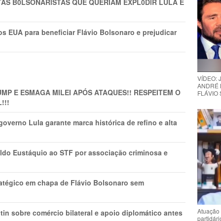
TAS B0LSONARlSTAS QUE QUERIAM EXPL0DlR LULA E
s EUA para beneficiar Flávio Bolsonaro e prejudicar
VÍDEO:
ANDRÉ 
MP E ESMAGA MILEI APÓS ATAQUES!! RESPEITEM O
FLÁVIO
!!!
overno Lula garante marca histórica de refino e alta
do Eustáquio ao STF por associação criminosa e
tratégico em chapa de Flávio Bolsonaro sem
Atuação 
in sobre comércio bilateral e apoio diplomático antes
partidár