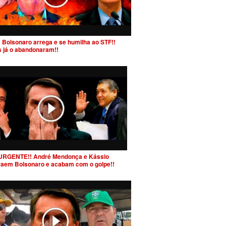
 Bolsonaro arrega e se humilha ao STF!!
s já o abandonaram!!
URGENTE!! André Mendonça e Kássio
raem Bolsonaro e acabam com o golpe!!