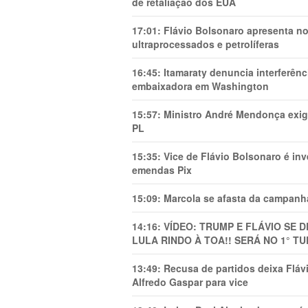
de retaliação dos EUA
17:01:
Flávio Bolsonaro apresenta no
ultraprocessados e petrolíferas
16:45:
Itamaraty denuncia interferên
embaixadora em Washington
15:57:
Ministro André Mendonça exig
PL
15:35:
Vice de Flávio Bolsonaro é in
emendas Pix
15:09:
Marcola se afasta da campanha
14:16:
VÍDEO: TRUMP E FLÁVIO SE 
LULA RINDO À TOA!! SERÁ NO 1° TU
13:49:
Recusa de partidos deixa Flá
Alfredo Gaspar para vice