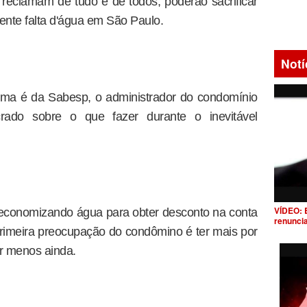
eclamam de tudo e de todos, poderão sacrificar
ente falta d'água em São Paulo.
Notí
ma é da Sabesp, o administrador do condomínio
rado sobre o que fazer durante o inevitável
VÍDEO: 
 economizando água para obter desconto na conta
renunci
primeira preocupação do condômino é ter mais por
r menos ainda.