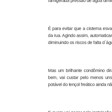
famigerada pressão de água diminu
É para evitar que a cisterna esv
da rua. Agindo assim, automatica
diminuindo os riscos de falta d´á
Mas um brilhante condômino dir
bem, vai custar pelo menos uns
potável do lençol freático ainda 