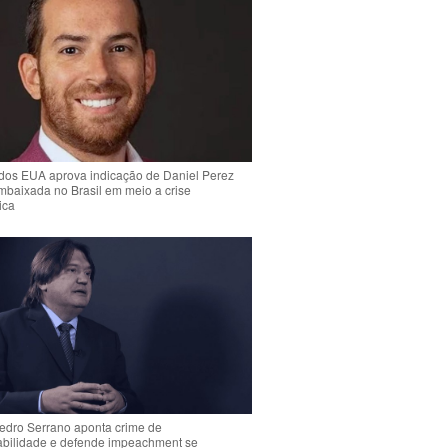
dos EUA aprova indicação de Daniel Perez
mbaixada no Brasil em meio a crise
ica
Pedro Serrano aponta crime de
abilidade e defende impeachment se