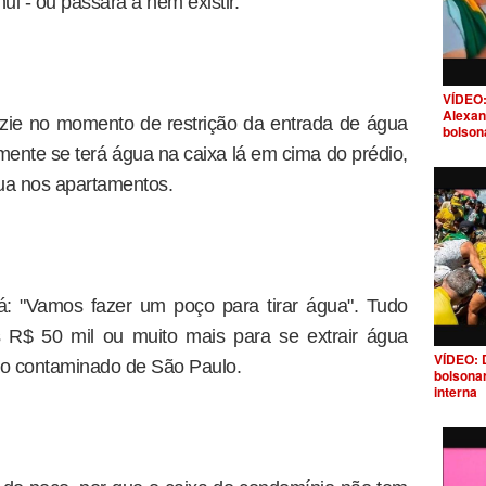
i - ou passará a nem existir.
VÍDEO:
Alexan
azie no momento de restrição da entrada de água
bolson
mente se terá água na caixa lá em cima do prédio,
gua nos apartamentos.
á: "Vamos fazer um poço para tirar água". Tudo
 R$ 50 mil ou muito mais para se extrair água
VÍDEO: 
não contaminado de São Paulo.
bolsona
interna