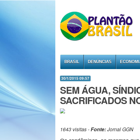
BRASIL
DENÚNCIAS
ECONOMI
30/1/2015 09:57
SEM ÁGUA, SÍND
SACRIFICADOS N
1643 visitas -
Fonte:
Jornal GGN