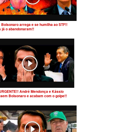
 Bolsonaro arrega e se humilha ao STF!!
s já o abandonaram!!
URGENTE!! André Mendonça e Kássio
raem Bolsonaro e acabam com o golpe!!