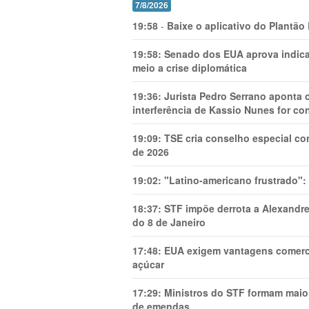
7/8/2026
19:58
-
Baixe o aplicativo do Plantão
19:58:
Senado dos EUA aprova indica
meio a crise diplomática
19:36:
Jurista Pedro Serrano aponta
interferência de Kassio Nunes for co
19:09:
TSE cria conselho especial co
de 2026
19:02:
"Latino-americano frustrado":
18:37:
STF impõe derrota a Alexandre
do 8 de Janeiro
17:48:
EUA exigem vantagens comercia
açúcar
17:29:
Ministros do STF formam maio
de emendas