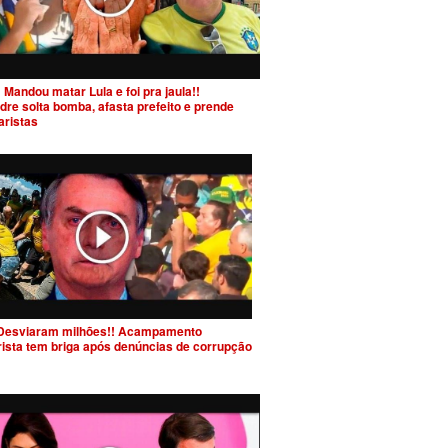
 Mandou matar Lula e foi pra jaula!!
dre solta bomba, afasta prefeito e prende
aristas
Desviaram milhões!! Acampamento
rista tem briga após denúncias de corrupção