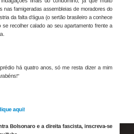
indagações finais do condômino, já que muito
s nas famigeradas assembleias de moradores do
ria da falta d'água (o sertão brasileiro a conhece
o se recolher calado ao seu apartamento frente a
a.
prédio há quatro anos, só me resta dizer a mim
arabéns!"
ique aqui!
tra Bolsonaro e a direita fascista, inscreva-se