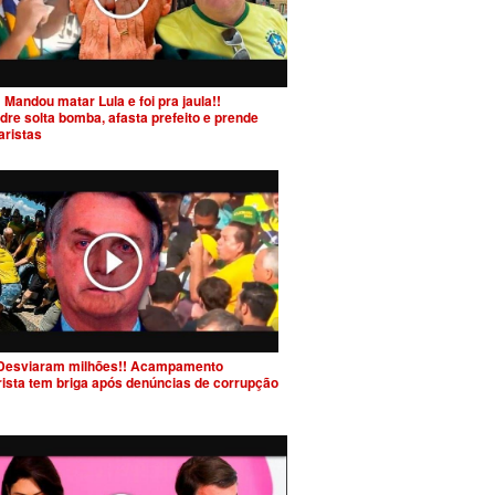
 Mandou matar Lula e foi pra jaula!!
dre solta bomba, afasta prefeito e prende
aristas
Desviaram milhões!! Acampamento
rista tem briga após denúncias de corrupção