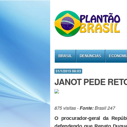
BRASIL
DENÚNCIAS
ECONOMI
31/1/2015 08:03
JANOT PEDE RET
875 visitas -
Fonte:
Brasil 247
O procurador-geral da Repúb
defendendo que Renato Duque, 