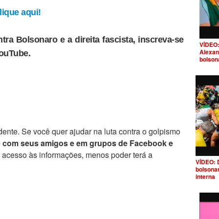
ique aqui!
tra Bolsonaro e a direita fascista, inscreva-se
VÍDEO:
Alexan
YouTube.
bolson
ente. Se você quer ajudar na luta contra o golpismo
e com seus amigos e em grupos de Facebook e
r acesso às informações, menos poder terá a
VÍDEO: 
bolsona
interna