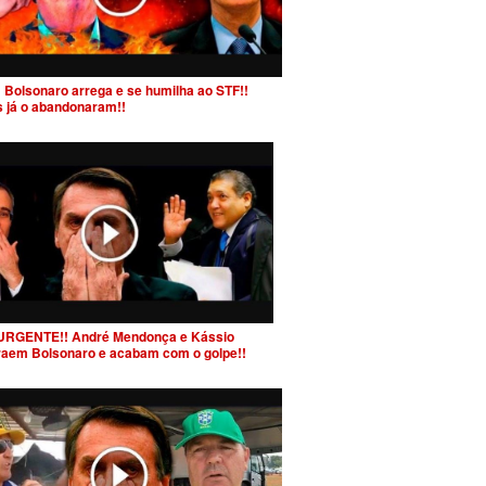
 Bolsonaro arrega e se humilha ao STF!!
s já o abandonaram!!
URGENTE!! André Mendonça e Kássio
raem Bolsonaro e acabam com o golpe!!