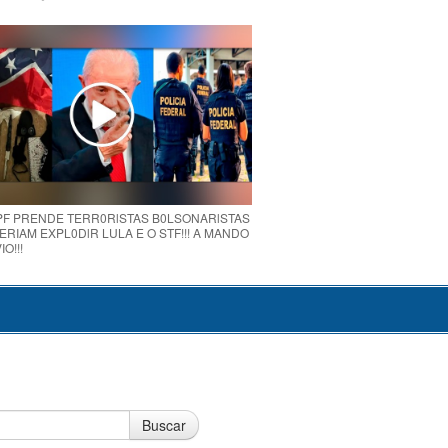
 PF PRENDE TERR0RlSTAS B0LSONARlSTAS
RIAM EXPL0DlR LULA E O STF!!! A MANDO
O!!!
Buscar