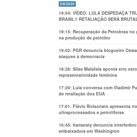
5/8/2026
19:54:
VÍDEO: LULA DESPEDAÇA TRU
BRASIL!! RETALIAÇÃO SERÁ BRUTAL
19:15:
Recuperação da Petrobras no g
na produção de petróleo
19:02:
PGR denuncia blogueiro Oswal
ataques à democracia
18:26:
Silas Malafaia aponta erro es
representatividade feminina
17:20:
Lula conversa com Vladimir Put
de retaliação dos EUA
17:01:
Flávio Bolsonaro apresenta no
ultraprocessados e petrolíferas
16:45:
Itamaraty denuncia interferên
embaixadora em Washington