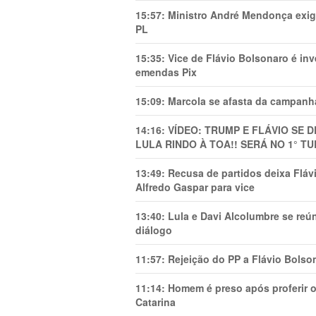
15:57:
Ministro André Mendonça exig
PL
15:35:
Vice de Flávio Bolsonaro é in
emendas Pix
15:09:
Marcola se afasta da campanha
14:16:
VÍDEO: TRUMP E FLÁVIO SE 
LULA RINDO À TOA!! SERÁ NO 1° TU
13:49:
Recusa de partidos deixa Flá
Alfredo Gaspar para vice
13:40:
Lula e Davi Alcolumbre se reú
diálogo
11:57:
Rejeição do PP a Flávio Bolso
11:14:
Homem é preso após proferir o
Catarina