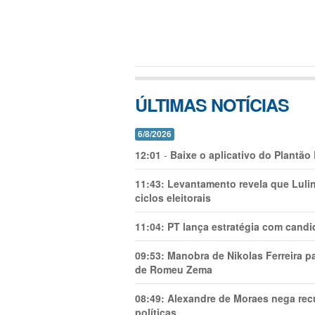
ÚLTIMAS NOTÍCIAS
6/8/2026
12:01
-
Baixe o aplicativo do Plantão
11:43:
Levantamento revela que Luli
ciclos eleitorais
11:04:
PT lança estratégia com candi
09:53:
Manobra de Nikolas Ferreira pa
de Romeu Zema
08:49:
Alexandre de Moraes nega recu
políticas