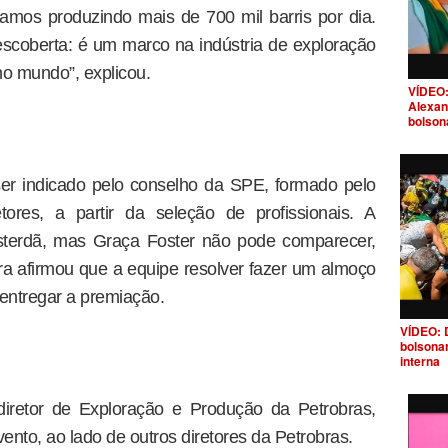
stamos produzindo mais de 700 mil barris por dia.
scoberta: é um marco na indústria de exploração
o mundo”, explicou.
VÍDEO:
Alexan
bolson
er indicado pelo conselho da SPE, formado pelo
etores, a partir da seleção de profissionais. A
msterdã, mas Graça Foster não pode comparecer,
ara afirmou que a equipe resolver fazer um almoço
 entregar a premiação.
VÍDEO: 
bolsona
interna
diretor de Exploração e Produção da Petrobras,
ento, ao lado de outros diretores da Petrobras.