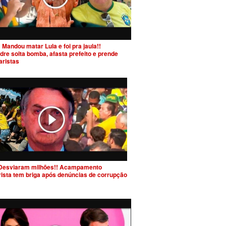
 Mandou matar Lula e foi pra jaula!!
dre solta bomba, afasta prefeito e prende
aristas
Desviaram milhões!! Acampamento
rista tem briga após denúncias de corrupção