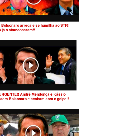
 Bolsonaro arrega e se humilha ao STF!!
s já o abandonaram!!
URGENTE!! André Mendonça e Kássio
raem Bolsonaro e acabam com o golpe!!