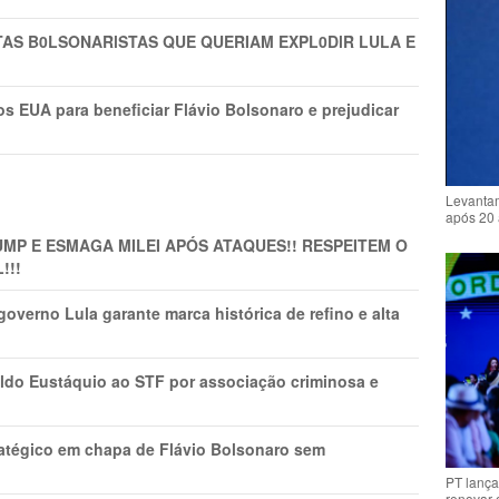
TAS B0LSONARlSTAS QUE QUERIAM EXPL0DlR LULA E
s EUA para beneficiar Flávio Bolsonaro e prejudicar
Levantam
após 20 
MP E ESMAGA MILEI APÓS ATAQUES!! RESPEITEM O
!!!
overno Lula garante marca histórica de refino e alta
do Eustáquio ao STF por associação criminosa e
tratégico em chapa de Flávio Bolsonaro sem
PT lança
renovar