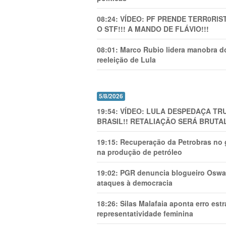
08:24:
VÍDEO: PF PRENDE TERR0RlS
O STF!!! A MANDO DE FLÁVIO!!!
08:01:
Marco Rubio lidera manobra do
reeleição de Lula
5/8/2026
19:54:
VÍDEO: LULA DESPEDAÇA TRU
BRASIL!! RETALIAÇÃO SERÁ BRUTAL
19:15:
Recuperação da Petrobras no g
na produção de petróleo
19:02:
PGR denuncia blogueiro Oswal
ataques à democracia
18:26:
Silas Malafaia aponta erro es
representatividade feminina