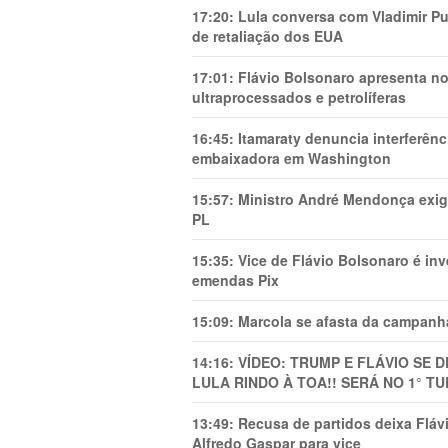
17:20:
Lula conversa com Vladimir Put
de retaliação dos EUA
17:01:
Flávio Bolsonaro apresenta no
ultraprocessados e petrolíferas
16:45:
Itamaraty denuncia interferên
embaixadora em Washington
15:57:
Ministro André Mendonça exig
PL
15:35:
Vice de Flávio Bolsonaro é in
emendas Pix
15:09:
Marcola se afasta da campanha
14:16:
VÍDEO: TRUMP E FLÁVIO SE 
LULA RINDO À TOA!! SERÁ NO 1° TU
13:49:
Recusa de partidos deixa Flá
Alfredo Gaspar para vice