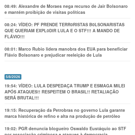
08:49:
Alexandre de Moraes nega recurso de Jair Bolsonaro
e mantém proibição de visitas políticas
08:24:
VÍDEO: PF PRENDE TERR0RlSTAS B0LSONARlSTAS
QUE QUERIAM EXPL0DlR LULA E O STF!!! A MANDO DE
FLÁVIO!!!
08:01:
Marco Rubio lidera manobra dos EUA para beneficiar
Flávio Bolsonaro e prejudicar reeleição de Lula
5/8/2026
19:54:
VÍDEO: LULA DESPEDAÇA TRUMP E ESMAGA MILEI
APÓS ATAQUES!! RESPEITEM O BRASIL!! RETALIAÇÃO
SERÁ BRUTAL!!!
19:15:
Recuperação da Petrobras no governo Lula garante
marca histórica de refino e alta na produção de petróleo
19:02:
PGR denuncia blogueiro Oswaldo Eustáquio ao STF
por associação criminosa e ataques à democracia