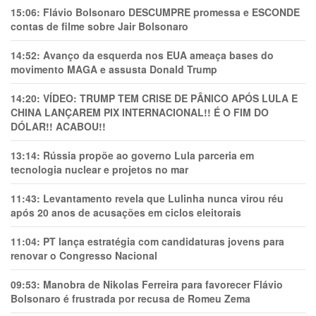
15:06:
Flávio Bolsonaro DESCUMPRE promessa e ESCONDE
contas de filme sobre Jair Bolsonaro
14:52:
Avanço da esquerda nos EUA ameaça bases do
movimento MAGA e assusta Donald Trump
14:20:
VÍDEO: TRUMP TEM CRlSE DE PÂNlCO APÓS LULA E
CHINA LANÇAREM PIX INTERNACIONAL!! É O FIM DO
DÓLAR!! ACABOU!!
13:14:
Rússia propõe ao governo Lula parceria em
tecnologia nuclear e projetos no mar
11:43:
Levantamento revela que Lulinha nunca virou réu
após 20 anos de acusações em ciclos eleitorais
11:04:
PT lança estratégia com candidaturas jovens para
renovar o Congresso Nacional
09:53:
Manobra de Nikolas Ferreira para favorecer Flávio
Bolsonaro é frustrada por recusa de Romeu Zema