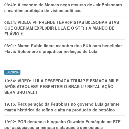
08:49:
Alexandre de Moraes nega recurso de Jair Bolsonaro
e mantém proibição de visitas políticas
08:24:
VÍDEO: PF PRENDE TERR0RlSTAS B0LSONARlSTAS
QUE QUERIAM EXPL0DlR LULA E O STF!!! A MANDO DE
FLÁVIO!!!
08:01:
Marco Rubio lidera manobra dos EUA para beneficiar
Flávio Bolsonaro e prejudicar reeleição de Lula
5/8/2026
19:54:
VÍDEO: LULA DESPEDAÇA TRUMP E ESMAGA MILEI
APÓS ATAQUES!! RESPEITEM O BRASIL!! RETALIAÇÃO
SERÁ BRUTAL!!!
19:15:
Recuperação da Petrobras no governo Lula garante
marca histórica de refino e alta na produção de petróleo
19:02:
PGR denuncia blogueiro Oswaldo Eustáquio ao STF
por associação criminosa e ataques à democracia