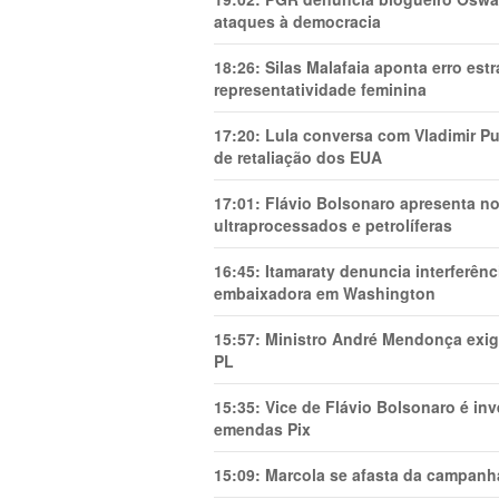
ataques à democracia
18:26:
Silas Malafaia aponta erro es
representatividade feminina
17:20:
Lula conversa com Vladimir Put
de retaliação dos EUA
17:01:
Flávio Bolsonaro apresenta no
ultraprocessados e petrolíferas
16:45:
Itamaraty denuncia interferên
embaixadora em Washington
15:57:
Ministro André Mendonça exig
PL
15:35:
Vice de Flávio Bolsonaro é in
emendas Pix
15:09:
Marcola se afasta da campanha