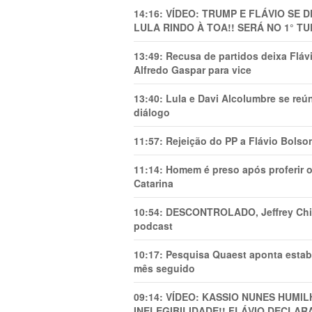
14:16:
VÍDEO: TRUMP E FLÁVIO SE 
LULA RINDO À TOA!! SERÁ NO 1° TU
13:49:
Recusa de partidos deixa Flá
Alfredo Gaspar para vice
13:40:
Lula e Davi Alcolumbre se reú
diálogo
11:57:
Rejeição do PP a Flávio Bolso
11:14:
Homem é preso após proferir o
Catarina
10:54:
DESCONTROLADO, Jeffrey Chiqu
podcast
10:17:
Pesquisa Quaest aponta estab
mês seguido
09:14:
VÍDEO: KASSIO NUNES HUMl
INELEGIBILIDADE!! FLÁVIO DECLAR