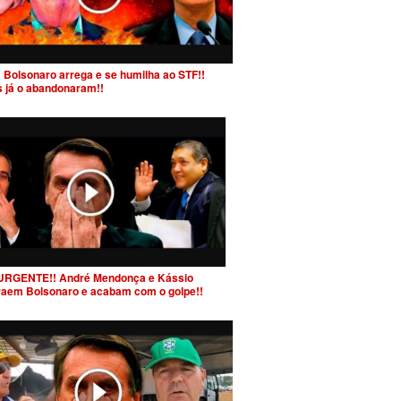
 Bolsonaro arrega e se humilha ao STF!!
s já o abandonaram!!
URGENTE!! André Mendonça e Kássio
raem Bolsonaro e acabam com o golpe!!