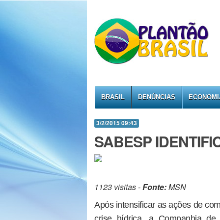
BRASIL
DENÚNCIAS
ECONOMI
3/2/2015 09:43
SABESP IDENTIFI
1123 visitas -
Fonte:
MSN
Após intensificar as ações de co
crise hídrica, a Companhia d