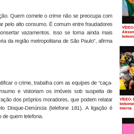
lação. Quem comete o crime não se preocupa com
gar pelo alto consumo. É comum entre fraudadores
VÍDEO:
Alexan
consertar vazamentos. Isso se torna ainda mais
bolson
ória da região metropolitana de São Paulo”, afirma
ificar o crime, trabalha com as equipes de “caça-
sumo e vistoriam os imóveis sob suspeita de
VÍDEO: 
ração dos próprios moradores, que podem relatar
bolsona
lo Disque-Denúncia (telefone 181). A ligação é
interna
ão de quem telefona.