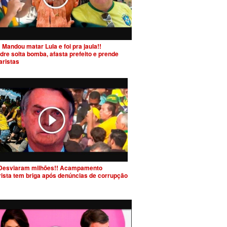
 Mandou matar Lula e foi pra jaula!!
dre solta bomba, afasta prefeito e prende
aristas
Desviaram milhões!! Acampamento
rista tem briga após denúncias de corrupção