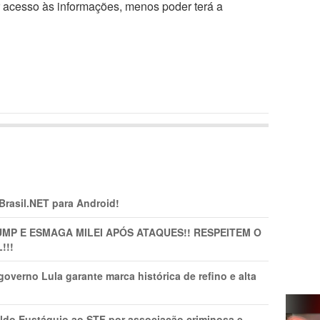
r acesso às informações, menos poder terá a
 Brasil.NET para Android!
MP E ESMAGA MILEI APÓS ATAQUES!! RESPEITEM O
!!!
overno Lula garante marca histórica de refino e alta
do Eustáquio ao STF por associação criminosa e