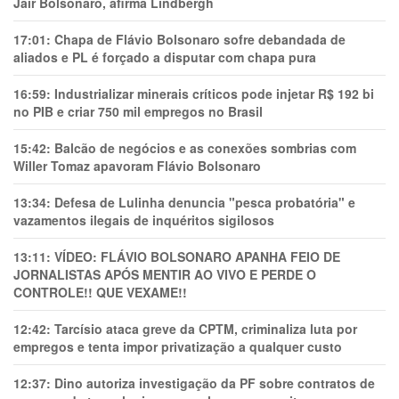
Jair Bolsonaro, afirma Lindbergh
17:01:
Chapa de Flávio Bolsonaro sofre debandada de
aliados e PL é forçado a disputar com chapa pura
16:59:
Industrializar minerais críticos pode injetar R$ 192 bi
no PIB e criar 750 mil empregos no Brasil
15:42:
Balcão de negócios e as conexões sombrias com
Willer Tomaz apavoram Flávio Bolsonaro
13:34:
Defesa de Lulinha denuncia "pesca probatória" e
vazamentos ilegais de inquéritos sigilosos
13:11:
VÍDEO: FLÁVIO BOLSONARO APANHA FEIO DE
JORNALISTAS APÓS MENTIR AO VIVO E PERDE O
CONTROLE!! QUE VEXAME!!
12:42:
Tarcísio ataca greve da CPTM, criminaliza luta por
empregos e tenta impor privatização a qualquer custo
12:37:
Dino autoriza investigação da PF sobre contratos de