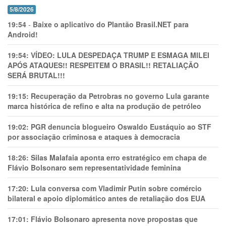
5/8/2026
19:54
-
Baixe o aplicativo do Plantão Brasil.NET para
Android!
19:54:
VÍDEO: LULA DESPEDAÇA TRUMP E ESMAGA MILEI
APÓS ATAQUES!! RESPEITEM O BRASIL!! RETALIAÇÃO
SERÁ BRUTAL!!!
19:15:
Recuperação da Petrobras no governo Lula garante
marca histórica de refino e alta na produção de petróleo
19:02:
PGR denuncia blogueiro Oswaldo Eustáquio ao STF
por associação criminosa e ataques à democracia
18:26:
Silas Malafaia aponta erro estratégico em chapa de
Flávio Bolsonaro sem representatividade feminina
17:20:
Lula conversa com Vladimir Putin sobre comércio
bilateral e apoio diplomático antes de retaliação dos EUA
17:01:
Flávio Bolsonaro apresenta nove propostas que