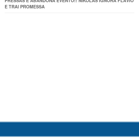
PRESSAS E ABANDONA EVENTO!! NIKOLAS IGNORA FLÁVIO
E TRAl PROMESSA