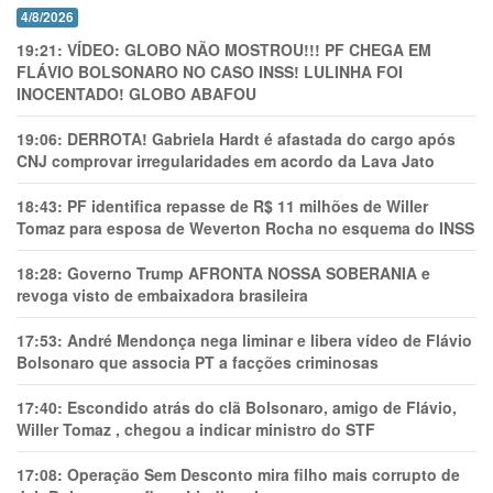
4/8/2026
19:21:
VÍDEO: GLOBO NÃO MOSTROU!!! PF CHEGA EM
FLÁVIO BOLSONARO NO CASO INSS! LULINHA FOI
INOCENTADO! GLOBO ABAFOU
19:06:
DERROTA! Gabriela Hardt é afastada do cargo após
CNJ comprovar irregularidades em acordo da Lava Jato
18:43:
PF identifica repasse de R$ 11 milhões de Willer
Tomaz para esposa de Weverton Rocha no esquema do INSS
18:28:
Governo Trump AFRONTA NOSSA SOBERANIA e
revoga visto de embaixadora brasileira
17:53:
André Mendonça nega liminar e libera vídeo de Flávio
Bolsonaro que associa PT a facções criminosas
17:40:
Escondido atrás do clã Bolsonaro, amigo de Flávio,
Willer Tomaz , chegou a indicar ministro do STF
17:08:
Operação Sem Desconto mira filho mais corrupto de