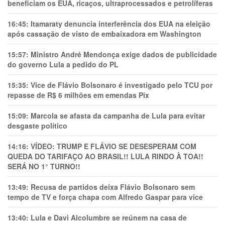
beneficiam os EUA, ricaços, ultraprocessados e petrolíferas
16:45:
Itamaraty denuncia interferência dos EUA na eleição
após cassação de visto de embaixadora em Washington
15:57:
Ministro André Mendonça exige dados de publicidade
do governo Lula a pedido do PL
15:35:
Vice de Flávio Bolsonaro é investigado pelo TCU por
repasse de R$ 6 milhões em emendas Pix
15:09:
Marcola se afasta da campanha de Lula para evitar
desgaste político
14:16:
VÍDEO: TRUMP E FLÁVIO SE DESESPERAM COM
QUEDA DO TARIFAÇO AO BRASIL!! LULA RINDO À TOA!!
SERÁ NO 1° TURNO!!
13:49:
Recusa de partidos deixa Flávio Bolsonaro sem
tempo de TV e força chapa com Alfredo Gaspar para vice
13:40:
Lula e Davi Alcolumbre se reúnem na casa de