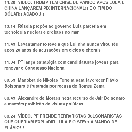
14:20:
VÍDEO: TRUMP TEM CRlSE DE PÂNlCO APÓS LULA E
CHINA LANÇAREM PIX INTERNACIONAL!! É O FIM DO
DÓLAR!! ACABOU!!
13:14:
Rússia propõe ao governo Lula parceria em
tecnologia nuclear e projetos no mar
11:43:
Levantamento revela que Lulinha nunca virou réu
após 20 anos de acusações em ciclos eleitorais
11:04:
PT lança estratégia com candidaturas jovens para
renovar o Congresso Nacional
09:53:
Manobra de Nikolas Ferreira para favorecer Flávio
Bolsonaro é frustrada por recusa de Romeu Zema
08:49:
Alexandre de Moraes nega recurso de Jair Bolsonaro
e mantém proibição de visitas políticas
08:24:
VÍDEO: PF PRENDE TERR0RlSTAS B0LSONARlSTAS
QUE QUERIAM EXPL0DlR LULA E O STF!!! A MANDO DE
FLÁVIO!!!