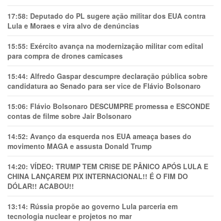
17:58:
Deputado do PL sugere ação militar dos EUA contra
Lula e Moraes e vira alvo de denúncias
15:55:
Exército avança na modernização militar com edital
para compra de drones camicases
15:44:
Alfredo Gaspar descumpre declaração pública sobre
candidatura ao Senado para ser vice de Flávio Bolsonaro
15:06:
Flávio Bolsonaro DESCUMPRE promessa e ESCONDE
contas de filme sobre Jair Bolsonaro
14:52:
Avanço da esquerda nos EUA ameaça bases do
movimento MAGA e assusta Donald Trump
14:20:
VÍDEO: TRUMP TEM CRlSE DE PÂNlCO APÓS LULA E
CHINA LANÇAREM PIX INTERNACIONAL!! É O FIM DO
DÓLAR!! ACABOU!!
13:14:
Rússia propõe ao governo Lula parceria em
tecnologia nuclear e projetos no mar