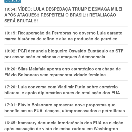
5/8/2026
19:54:
VÍDEO: LULA DESPEDAÇA TRUMP E ESMAGA MILEI
APÓS ATAQUES!! RESPEITEM O BRASIL!! RETALIAÇÃO
SERÁ BRUTAL!!!
19:15:
Recuperação da Petrobras no governo Lula garante
marca histórica de refino e alta na produção de petróleo
19:02:
PGR denuncia blogueiro Oswaldo Eustáquio ao STF
por associação criminosa e ataques à democracia
18:26:
Silas Malafaia aponta erro estratégico em chapa de
Flávio Bolsonaro sem representatividade feminina
17:20:
Lula conversa com Vladimir Putin sobre comércio
bilateral e apoio diplomático antes de retaliação dos EUA
17:01:
Flávio Bolsonaro apresenta nove propostas que
beneficiam os EUA, ricaços, ultraprocessados e petrolíferas
16:45:
Itamaraty denuncia interferência dos EUA na eleição
após cassação de visto de embaixadora em Washington