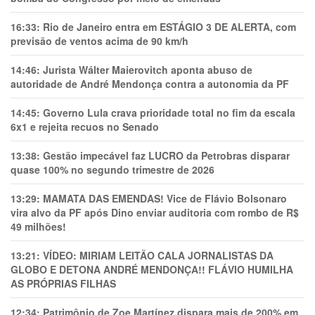
16:33:
Rio de Janeiro entra em ESTÁGIO 3 DE ALERTA, com
previsão de ventos acima de 90 km/h
14:46:
Jurista Wálter Maierovitch aponta abuso de
autoridade de André Mendonça contra a autonomia da PF
14:45:
Governo Lula crava prioridade total no fim da escala
6x1 e rejeita recuos no Senado
13:38:
Gestão impecável faz LUCRO da Petrobras disparar
quase 100% no segundo trimestre de 2026
13:29:
MAMATA DAS EMENDAS! Vice de Flávio Bolsonaro
vira alvo da PF após Dino enviar auditoria com rombo de R$
49 milhões!
13:21:
VÍDEO: MIRIAM LEITÃO CALA JORNALISTAS DA
GLOBO E DETONA ANDRÉ MENDONÇA!! FLÁVIO HUMILHA
AS PRÓPRIAS FILHAS
12:34:
Patrimônio de Zoe Martínez dispara mais de 200% em