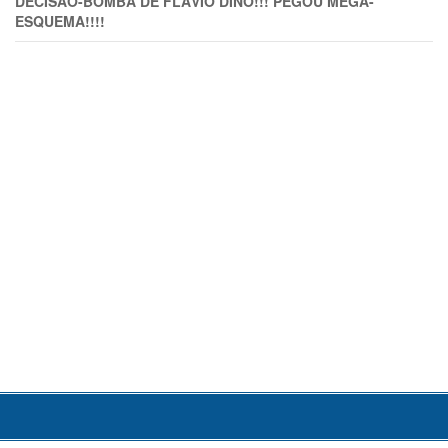
DECISÃO-BOMBA DE FLÁVIO DINO!!! PEGOU MEGA-
ESQUEMA!!!!