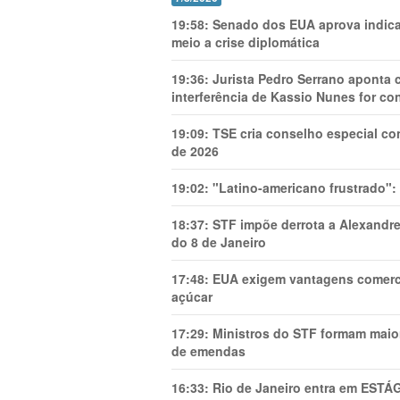
19:58:
Senado dos EUA aprova indica
meio a crise diplomática
19:36:
Jurista Pedro Serrano aponta
interferência de Kassio Nunes for co
19:09:
TSE cria conselho especial co
de 2026
19:02:
"Latino-americano frustrado":
18:37:
STF impõe derrota a Alexandre
do 8 de Janeiro
17:48:
EUA exigem vantagens comercia
açúcar
17:29:
Ministros do STF formam maio
de emendas
16:33:
Rio de Janeiro entra em ESTÁ