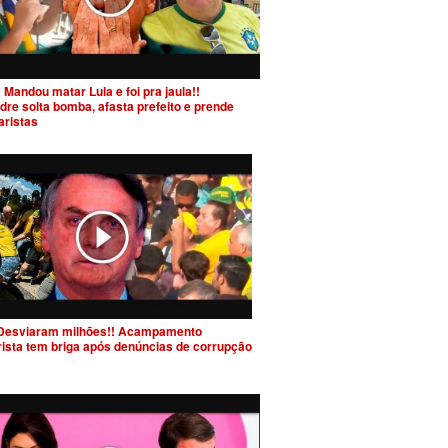
 Mandou matar Lula e foi pra jaula!!
dre solta bomba, afasta prefeito e prende
aristas
Desviaram milhões!! Acampamento
rista tem briga após denúncias de corrupção