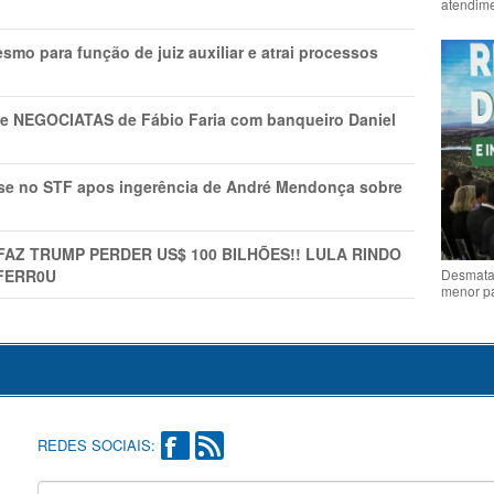
atendime
mo para função de juiz auxiliar e atrai processos
s e NEGOCIATAS de Fábio Faria com banqueiro Daniel
rise no STF apos ingerência de André Mendonça sobre
FAZ TRUMP PERDER US$ 100 BILHÕES!! LULA RINDO
Desmata
FERR0U
menor p
REDES SOCIAIS: