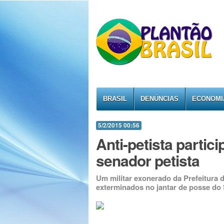
BRASIL
DENÚNCIAS
ECONOMI
5/2/2015 00:56
Anti-petista partic
senador petista
Um militar exonerado da Prefeitura d
exterminados no jantar de posse do