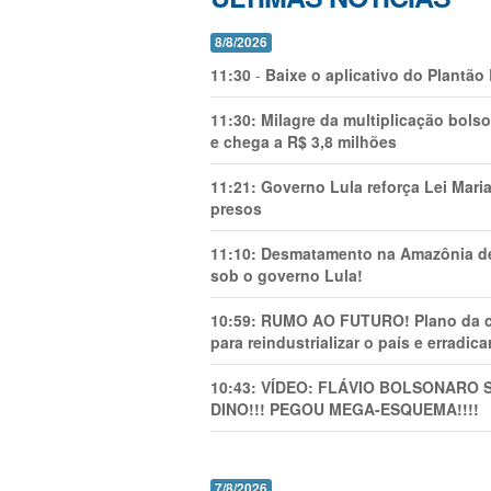
8/8/2026
11:30
-
Baixe o aplicativo do Plantão
11:30:
Milagre da multiplicação bolso
e chega a R$ 3,8 milhões
11:21:
Governo Lula reforça Lei Mari
presos
11:10:
Desmatamento na Amazônia de
sob o governo Lula!
10:59:
RUMO AO FUTURO! Plano da cha
para reindustrializar o país e erradic
10:43:
VÍDEO: FLÁVIO BOLSONARO 
DINO!!! PEGOU MEGA-ESQUEMA!!!!
7/8/2026