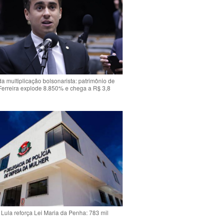
da multiplicação bolsonarista: patrimônio de
Ferreira explode 8.850% e chega a R$ 3,8
Lula reforça Lei Maria da Penha: 783 mil