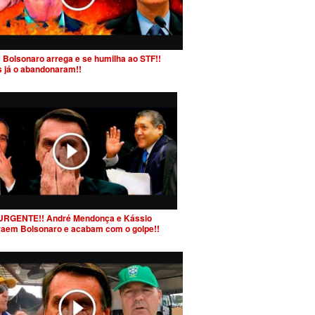
 Bolsonaro arrega e se humilha ao STF!!
s já o abandonaram!!
URGENTE!! André Mendonça e Kássio
raem Bolsonaro e acabam com o golpe!!