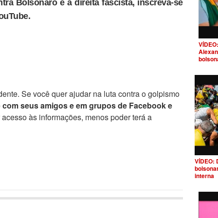
tra Bolsonaro e a direita fascista, inscreva-se
YouTube.
VÍDEO:
Alexan
bolson
ente. Se você quer ajudar na luta contra o golpismo
e com seus amigos e em grupos de Facebook e
r acesso às informações, menos poder terá a
VÍDEO: 
bolsona
interna