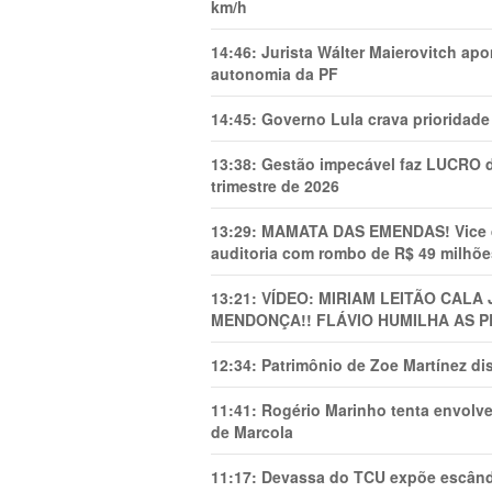
km/h
14:46:
Jurista Wálter Maierovitch ap
autonomia da PF
14:45:
Governo Lula crava prioridade 
13:38:
Gestão impecável faz LUCRO d
trimestre de 2026
13:29:
MAMATA DAS EMENDAS! Vice de 
auditoria com rombo de R$ 49 milhõe
13:21:
VÍDEO: MIRIAM LEITÃO CAL
MENDONÇA!! FLÁVIO HUMILHA AS P
12:34:
Patrimônio de Zoe Martínez d
11:41:
Rogério Marinho tenta envolve
de Marcola
11:17:
Devassa do TCU expõe escânda