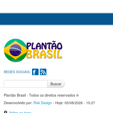
REDES SOCIAIS:
Buscar
Notícias do Flamengo
Notícias do Corinthians
Plantão Brasil - Todos os direitos reservados ®
Desenvolvido por:
Rok Design
- Hoje: 05/08/2026 - 10:27
Voltar ao topo