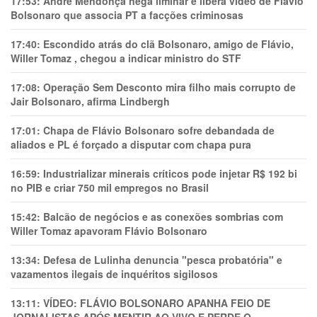
17:53:
André Mendonça nega liminar e libera vídeo de Flávio
Bolsonaro que associa PT a facções criminosas
17:40:
Escondido atrás do clã Bolsonaro, amigo de Flávio,
Willer Tomaz , chegou a indicar ministro do STF
17:08:
Operação Sem Desconto mira filho mais corrupto de
Jair Bolsonaro, afirma Lindbergh
17:01:
Chapa de Flávio Bolsonaro sofre debandada de
aliados e PL é forçado a disputar com chapa pura
16:59:
Industrializar minerais críticos pode injetar R$ 192 bi
no PIB e criar 750 mil empregos no Brasil
15:42:
Balcão de negócios e as conexões sombrias com
Willer Tomaz apavoram Flávio Bolsonaro
13:34:
Defesa de Lulinha denuncia "pesca probatória" e
vazamentos ilegais de inquéritos sigilosos
13:11:
VÍDEO: FLÁVIO BOLSONARO APANHA FEIO DE