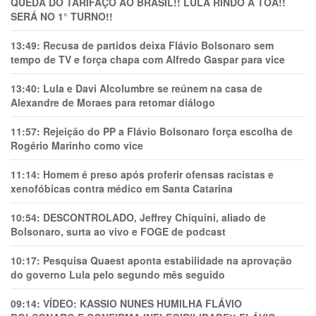
QUEDA DO TARIFAÇO AO BRASIL!! LULA RINDO À TOA!!
SERÁ NO 1° TURNO!!
13:49:
Recusa de partidos deixa Flávio Bolsonaro sem
tempo de TV e força chapa com Alfredo Gaspar para vice
13:40:
Lula e Davi Alcolumbre se reúnem na casa de
Alexandre de Moraes para retomar diálogo
11:57:
Rejeição do PP a Flávio Bolsonaro força escolha de
Rogério Marinho como vice
11:14:
Homem é preso após proferir ofensas racistas e
xenofóbicas contra médico em Santa Catarina
10:54:
DESCONTROLADO, Jeffrey Chiquini, aliado de
Bolsonaro, surta ao vivo e FOGE de podcast
10:17:
Pesquisa Quaest aponta estabilidade na aprovação
do governo Lula pelo segundo mês seguido
09:14:
VÍDEO: KASSIO NUNES HUMlLHA FLÁVIO