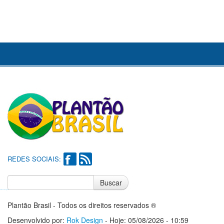
REDES SOCIAIS:
Buscar
Notícias do Flamengo
Notícias do Corinthians
Plantão Brasil - Todos os direitos reservados ®
Desenvolvido por:
Rok Design
- Hoje: 05/08/2026 - 10:59