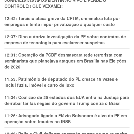
JORNALISTAS APÓS MENTIR AO VIVO E PERDE O
CONTROLE!! QUE VEXAME!!
12:42:
Tarcísio ataca greve da CPTM, criminaliza luta por
empregos e tenta impor privatização a qualquer custo
12:37:
Dino autoriza investigação da PF sobre contratos de
empresa de tecnologia para esclarecer suspeitas
12:31:
Operação da PCDF desmascara rede terrorista com
seminarista que planejava ataques em Brasília nas Eleições
de 2026
11:53:
Patrimônio de deputado do PL cresce 19 vezes e
inclui fuzis, imóvel e carro de luxo
11:34:
Coalizão de 25 estados dos EUA entra na Justiça para
derrubar tarifas ilegais do governo Trump contra o Brasil
11:26:
Advogado ligado a Flávio Bolsonaro é alvo da PF em
operação sobre fraudes no INSS
10:46:
Polícia Civil deflagra operação contra grupo suspeito