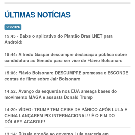
ÚLTIMAS NOTÍCIAS
6/8/2026
15:45
-
Baixe o aplicativo do Plantão Brasil.NET para
Android!
15:44:
Alfredo Gaspar descumpre declaração pública sobre
candidatura ao Senado para ser vice de Flávio Bolsonaro
15:06:
Flávio Bolsonaro DESCUMPRE promessa e ESCONDE
contas de filme sobre Jair Bolsonaro
14:52:
Avanço da esquerda nos EUA ameaça bases do
movimento MAGA e assusta Donald Trump
14:20:
VÍDEO: TRUMP TEM CRlSE DE PÂNlCO APÓS LULA E
CHINA LANÇAREM PIX INTERNACIONAL!! É O FIM DO
DÓLAR!! ACABOU!!
13:14:
Rússia propõe ao governo Lula parceria em