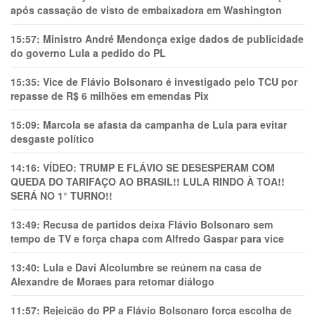
após cassação de visto de embaixadora em Washington
15:57:
Ministro André Mendonça exige dados de publicidade
do governo Lula a pedido do PL
15:35:
Vice de Flávio Bolsonaro é investigado pelo TCU por
repasse de R$ 6 milhões em emendas Pix
15:09:
Marcola se afasta da campanha de Lula para evitar
desgaste político
14:16:
VÍDEO: TRUMP E FLÁVIO SE DESESPERAM COM
QUEDA DO TARIFAÇO AO BRASIL!! LULA RINDO À TOA!!
SERÁ NO 1° TURNO!!
13:49:
Recusa de partidos deixa Flávio Bolsonaro sem
tempo de TV e força chapa com Alfredo Gaspar para vice
13:40:
Lula e Davi Alcolumbre se reúnem na casa de
Alexandre de Moraes para retomar diálogo
11:57:
Rejeição do PP a Flávio Bolsonaro força escolha de