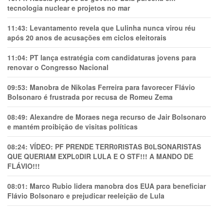
tecnologia nuclear e projetos no mar
11:43:
Levantamento revela que Lulinha nunca virou réu
após 20 anos de acusações em ciclos eleitorais
11:04:
PT lança estratégia com candidaturas jovens para
renovar o Congresso Nacional
09:53:
Manobra de Nikolas Ferreira para favorecer Flávio
Bolsonaro é frustrada por recusa de Romeu Zema
08:49:
Alexandre de Moraes nega recurso de Jair Bolsonaro
e mantém proibição de visitas políticas
08:24:
VÍDEO: PF PRENDE TERR0RlSTAS B0LSONARlSTAS
QUE QUERIAM EXPL0DlR LULA E O STF!!! A MANDO DE
FLÁVIO!!!
08:01:
Marco Rubio lidera manobra dos EUA para beneficiar
Flávio Bolsonaro e prejudicar reeleição de Lula