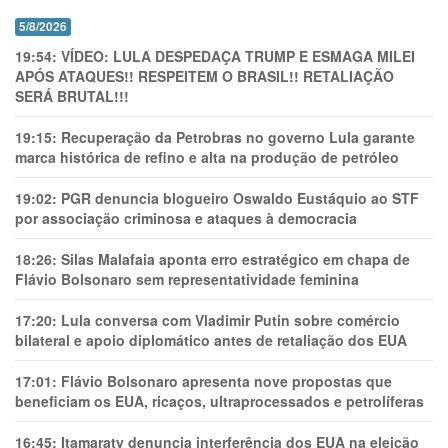
5/8/2026
19:54:
VÍDEO: LULA DESPEDAÇA TRUMP E ESMAGA MILEI
APÓS ATAQUES!! RESPEITEM O BRASIL!! RETALIAÇÃO
SERÁ BRUTAL!!!
19:15:
Recuperação da Petrobras no governo Lula garante
marca histórica de refino e alta na produção de petróleo
19:02:
PGR denuncia blogueiro Oswaldo Eustáquio ao STF
por associação criminosa e ataques à democracia
18:26:
Silas Malafaia aponta erro estratégico em chapa de
Flávio Bolsonaro sem representatividade feminina
17:20:
Lula conversa com Vladimir Putin sobre comércio
bilateral e apoio diplomático antes de retaliação dos EUA
17:01:
Flávio Bolsonaro apresenta nove propostas que
beneficiam os EUA, ricaços, ultraprocessados e petrolíferas
16:45:
Itamaraty denuncia interferência dos EUA na eleição