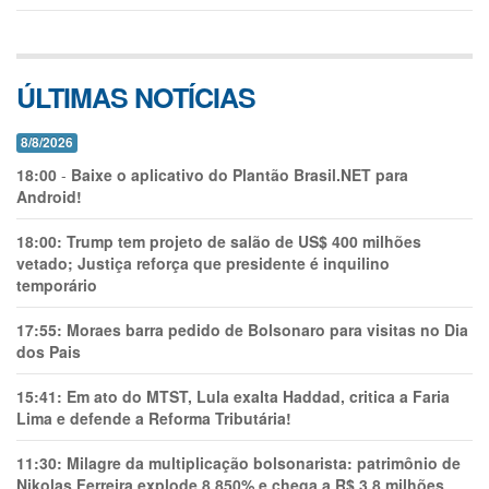
ÚLTIMAS NOTÍCIAS
8/8/2026
18:00
-
Baixe o aplicativo do Plantão Brasil.NET para
Android!
18:00:
Trump tem projeto de salão de US$ 400 milhões
vetado; Justiça reforça que presidente é inquilino
temporário
17:55:
Moraes barra pedido de Bolsonaro para visitas no Dia
dos Pais
15:41:
Em ato do MTST, Lula exalta Haddad, critica a Faria
Lima e defende a Reforma Tributária!
11:30:
Milagre da multiplicação bolsonarista: patrimônio de
Nikolas Ferreira explode 8.850% e chega a R$ 3,8 milhões