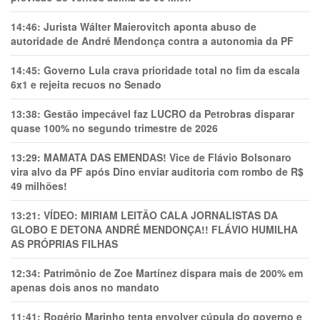
14:46:
Jurista Wálter Maierovitch aponta abuso de
autoridade de André Mendonça contra a autonomia da PF
14:45:
Governo Lula crava prioridade total no fim da escala
6x1 e rejeita recuos no Senado
13:38:
Gestão impecável faz LUCRO da Petrobras disparar
quase 100% no segundo trimestre de 2026
13:29:
MAMATA DAS EMENDAS! Vice de Flávio Bolsonaro
vira alvo da PF após Dino enviar auditoria com rombo de R$
49 milhões!
13:21:
VÍDEO: MIRIAM LEITÃO CALA JORNALISTAS DA
GLOBO E DETONA ANDRÉ MENDONÇA!! FLÁVIO HUMILHA
AS PRÓPRIAS FILHAS
12:34:
Patrimônio de Zoe Martínez dispara mais de 200% em
apenas dois anos no mandato
11:41:
Rogério Marinho tenta envolver cúpula do governo e