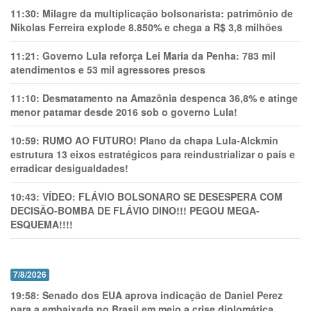
11:30:
Milagre da multiplicação bolsonarista: patrimônio de
Nikolas Ferreira explode 8.850% e chega a R$ 3,8 milhões
11:21:
Governo Lula reforça Lei Maria da Penha: 783 mil
atendimentos e 53 mil agressores presos
11:10:
Desmatamento na Amazônia despenca 36,8% e atinge
menor patamar desde 2016 sob o governo Lula!
10:59:
RUMO AO FUTURO! Plano da chapa Lula-Alckmin
estrutura 13 eixos estratégicos para reindustrializar o país e
erradicar desigualdades!
10:43:
VÍDEO: FLÁVIO BOLSONARO SE DESESPERA COM
DECISÃO-BOMBA DE FLÁVIO DINO!!! PEGOU MEGA-
ESQUEMA!!!!
7/8/2026
19:58:
Senado dos EUA aprova indicação de Daniel Perez
para a embaixada no Brasil em meio a crise diplomática