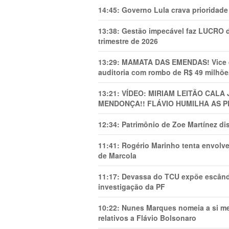
14:45:
Governo Lula crava prioridade 
13:38:
Gestão impecável faz LUCRO d
trimestre de 2026
13:29:
MAMATA DAS EMENDAS! Vice de 
auditoria com rombo de R$ 49 milhõe
13:21:
VÍDEO: MIRIAM LEITÃO CAL
MENDONÇA!! FLÁVIO HUMILHA AS P
12:34:
Patrimônio de Zoe Martínez d
11:41:
Rogério Marinho tenta envolve
de Marcola
11:17:
Devassa do TCU expõe escânda
investigação da PF
10:22:
Nunes Marques nomeia a si mes
relativos a Flávio Bolsonaro