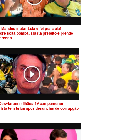
 Mandou matar Lula e foi pra jaula!!
dre solta bomba, afasta prefeito e prende
aristas
Desviaram milhões!! Acampamento
rista tem briga após denúncias de corrupção