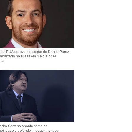
dos EUA aprova indicação de Daniel Perez
mbaixada no Brasil em meio a crise
ica
Pedro Serrano aponta crime de
abilidade e defende impeachment se