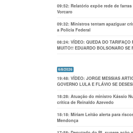
09:52:
Relatório expõe rede de farra
Vorcaro
09:32:
Ministros tentam apaziguar c
a Polícia Federal
08:24:
VÍDEO: QUEDA DO TARIFAÇO 
MUITO!! EDUARDO BOLSONARO SE 
6/8/2026
19:48:
VÍDEO: JORGE MESSIAS AR
GOVERNO LULA E FLÁVIO SE DESES
18:28:
Atuação do ministro Kássio Nu
crítica de Reinaldo Azevedo
18:18:
Míriam Leitão alerta para risc
Mendonça
17:58:
Deputado do PL sugere ação mi