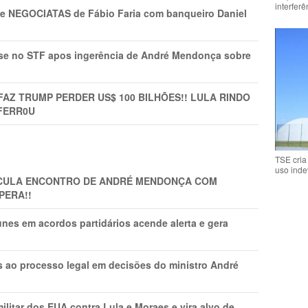
interfer
s e NEGOCIATAS de Fábio Faria com banqueiro Daniel
rise no STF apos ingerência de André Mendonça sobre
FAZ TRUMP PERDER US$ 100 BILHÕES!! LULA RINDO
FERR0U
TSE cria
uso inde
TICULA ENCONTRO DE ANDRÉ MENDONÇA COM
PERA!!
nes em acordos partidários acende alerta e gera
os ao processo legal em decisões do ministro André
litar dos EUA contra Lula e Moraes e vira alvo de