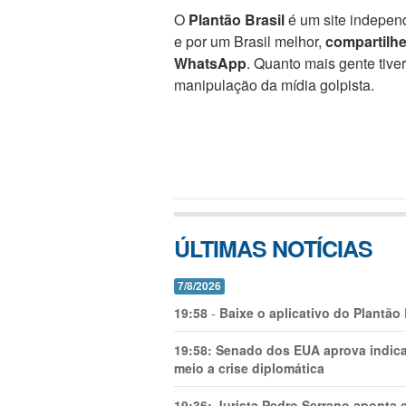
O
Plantão Brasil
é um site independ
e por um Brasil melhor,
compartilh
WhatsApp
. Quanto mais gente tive
manipulação da mídia golpista.
ÚLTIMAS NOTÍCIAS
7/8/2026
19:58
-
Baixe o aplicativo do Plantão
19:58:
Senado dos EUA aprova indica
meio a crise diplomática
19:36:
Jurista Pedro Serrano aponta