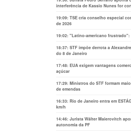
interferência de Kassio Nunes for co
19:09:
TSE cria conselho especial co
de 2026
19:02:
"Latino-americano frustrado":
18:37:
STF impõe derrota a Alexandre
do 8 de Janeiro
17:48:
EUA exigem vantagens comercia
açúcar
17:29:
Ministros do STF formam maio
de emendas
16:33:
Rio de Janeiro entra em ESTÁ
km/h
14:46:
Jurista Wálter Maierovitch ap
autonomia da PF