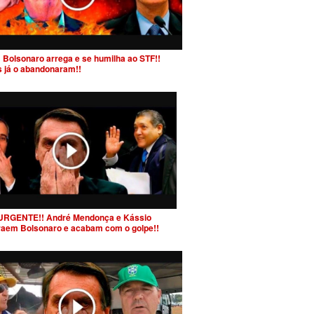
 Bolsonaro arrega e se humilha ao STF!!
s já o abandonaram!!
URGENTE!! André Mendonça e Kássio
raem Bolsonaro e acabam com o golpe!!