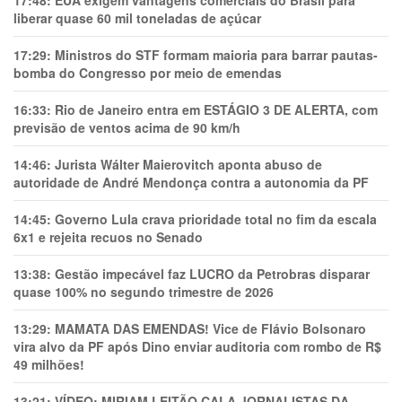
17:48:
EUA exigem vantagens comerciais do Brasil para
liberar quase 60 mil toneladas de açúcar
17:29:
Ministros do STF formam maioria para barrar pautas-
bomba do Congresso por meio de emendas
16:33:
Rio de Janeiro entra em ESTÁGIO 3 DE ALERTA, com
previsão de ventos acima de 90 km/h
14:46:
Jurista Wálter Maierovitch aponta abuso de
autoridade de André Mendonça contra a autonomia da PF
14:45:
Governo Lula crava prioridade total no fim da escala
6x1 e rejeita recuos no Senado
13:38:
Gestão impecável faz LUCRO da Petrobras disparar
quase 100% no segundo trimestre de 2026
13:29:
MAMATA DAS EMENDAS! Vice de Flávio Bolsonaro
vira alvo da PF após Dino enviar auditoria com rombo de R$
49 milhões!
13:21:
VÍDEO: MIRIAM LEITÃO CALA JORNALISTAS DA