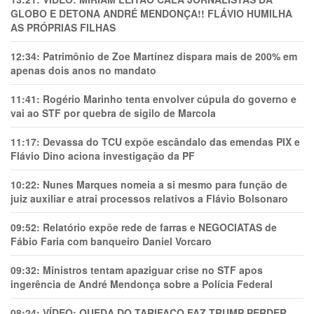
GLOBO E DETONA ANDRÉ MENDONÇA!! FLÁVIO HUMILHA
AS PRÓPRIAS FILHAS
12:34:
Patrimônio de Zoe Martínez dispara mais de 200% em
apenas dois anos no mandato
11:41:
Rogério Marinho tenta envolver cúpula do governo e
vai ao STF por quebra de sigilo de Marcola
11:17:
Devassa do TCU expõe escândalo das emendas PIX e
Flávio Dino aciona investigação da PF
10:22:
Nunes Marques nomeia a si mesmo para função de
juiz auxiliar e atrai processos relativos a Flávio Bolsonaro
09:52:
Relatório expõe rede de farras e NEGOCIATAS de
Fábio Faria com banqueiro Daniel Vorcaro
09:32:
Ministros tentam apaziguar crise no STF apos
ingerência de André Mendonça sobre a Polícia Federal
08:24:
VÍDEO: QUEDA DO TARIFAÇO FAZ TRUMP PERDER