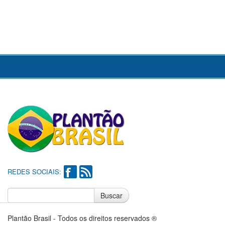
REDES SOCIAIS:
Buscar
Notícias do Flamengo
Notícias do Corinthians
Plantão Brasil - Todos os direitos reservados ®