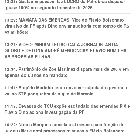
13:38:
Gestão impecável faz LUCRO da Petrobras disparar
quase 100% no segundo trimestre de 2026
13:29:
MAMATA DAS EMENDAS! Vice de Flávio Bolsonaro
vira alvo da PF após Dino enviar auditoria com rombo de R$
49 milhões!
13:21:
VÍDEO: MIRIAM LEITÃO CALA JORNALISTAS DA
GLOBO E DETONA ANDRÉ MENDONÇA!! FLÁVIO HUMILHA
AS PRÓPRIAS FILHAS
12:34:
Patrimônio de Zoe Martínez dispara mais de 200% em
apenas dois anos no mandato
11:41:
Rogério Marinho tenta envolver cúpula do governo e
vai ao STF por quebra de sigilo de Marcola
11:17:
Devassa do TCU expõe escândalo das emendas PIX e
Flávio Dino aciona investigação da PF
10:22:
Nunes Marques nomeia a si mesmo para função de
juiz auxiliar e atrai processos relativos a Flávio Bolsonaro