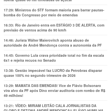
17:29:
Ministros do STF formam maioria para barrar pautas-
bomba do Congresso por meio de emendas
16:33:
Rio de Janeiro entra em ESTÁGIO 3 DE ALERTA, com
previsão de ventos acima de 90 km/h
14:46:
Jurista Wálter Maierovitch aponta abuso de
autoridade de André Mendonça contra a autonomia da PF
14:45:
Governo Lula crava prioridade total no fim da escala
6x1 e rejeita recuos no Senado
13:38:
Gestão impecável faz LUCRO da Petrobras disparar
quase 100% no segundo trimestre de 2026
13:29:
MAMATA DAS EMENDAS! Vice de Flávio Bolsonaro
vira alvo da PF após Dino enviar auditoria com rombo de R$
49 milhões!
13:21:
VÍDEO: MIRIAM LEITÃO CALA JORNALISTAS DA
GLOBO E DETONA ANDRÉ MENDONÇA!! FLÁVIO HUMILHA