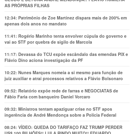
AS PRÓPRIAS FILHAS
12:34:
Patrimônio de Zoe Martínez dispara mais de 200% em
apenas dois anos no mandato
11:41:
Rogério Marinho tenta envolver cúpula do governo e
vai ao STF por quebra de sigilo de Marcola
11:17:
Devassa do TCU expõe escândalo das emendas PIX e
Flávio Dino aciona investigação da PF
10:22:
Nunes Marques nomeia a si mesmo para função de
juiz auxiliar e atrai processos relativos a Flávio Bolsonaro
09:52:
Relatório expõe rede de farras e NEGOCIATAS de
Fábio Faria com banqueiro Daniel Vorcaro
09:32:
Ministros tentam apaziguar crise no STF apos
ingerência de André Mendonça sobre a Polícia Federal
08:24:
VÍDEO: QUEDA DO TARIFAÇO FAZ TRUMP PERDER
US$ 100 BILHÕES!! LULA RINDO MUITO!! EDUARDO