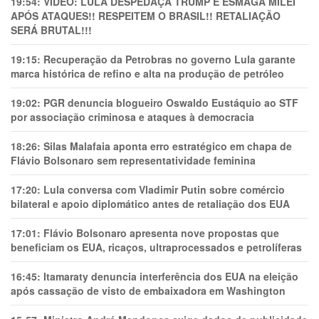
19:54:
VÍDEO: LULA DESPEDAÇA TRUMP E ESMAGA MILEI
APÓS ATAQUES!! RESPEITEM O BRASIL!! RETALIAÇÃO
SERÁ BRUTAL!!!
19:15:
Recuperação da Petrobras no governo Lula garante
marca histórica de refino e alta na produção de petróleo
19:02:
PGR denuncia blogueiro Oswaldo Eustáquio ao STF
por associação criminosa e ataques à democracia
18:26:
Silas Malafaia aponta erro estratégico em chapa de
Flávio Bolsonaro sem representatividade feminina
17:20:
Lula conversa com Vladimir Putin sobre comércio
bilateral e apoio diplomático antes de retaliação dos EUA
17:01:
Flávio Bolsonaro apresenta nove propostas que
beneficiam os EUA, ricaços, ultraprocessados e petrolíferas
16:45:
Itamaraty denuncia interferência dos EUA na eleição
após cassação de visto de embaixadora em Washington