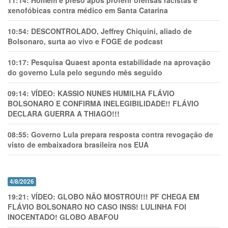
11:14:
Homem é preso após proferir ofensas racistas e
xenofóbicas contra médico em Santa Catarina
10:54:
DESCONTROLADO, Jeffrey Chiquini, aliado de
Bolsonaro, surta ao vivo e FOGE de podcast
10:17:
Pesquisa Quaest aponta estabilidade na aprovação
do governo Lula pelo segundo mês seguido
09:14:
VÍDEO: KASSIO NUNES HUMlLHA FLÁVIO
BOLSONARO E CONFIRMA INELEGIBILIDADE!! FLÁVIO
DECLARA GUERRA A THIAGO!!!
08:55:
Governo Lula prepara resposta contra revogação de
visto de embaixadora brasileira nos EUA
4/8/2026
19:21:
VÍDEO: GLOBO NÃO MOSTROU!!! PF CHEGA EM
FLÁVIO BOLSONARO NO CASO INSS! LULINHA FOI
INOCENTADO! GLOBO ABAFOU