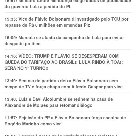
15:57:
Ministro André Mendonça exige dados de publicidade
do governo Lula a pedido do PL
15:35:
Vice de Flávio Bolsonaro é investigado pelo TCU por
repasse de R$ 6 milhões em emendas Pix
15:09:
Marcola se afasta da campanha de Lula para evitar
desgaste político
14:16:
VÍDEO: TRUMP E FLÁVIO SE DESESPERAM COM
QUEDA DO TARIFAÇO AO BRASIL!! LULA RINDO À TOA!!
SERÁ NO 1° TURNO!!
13:49:
Recusa de partidos deixa Flávio Bolsonaro sem
tempo de TV e força chapa com Alfredo Gaspar para vice
13:40:
Lula e Davi Alcolumbre se reúnem na casa de
Alexandre de Moraes para retomar diálogo
11:57:
Rejeição do PP a Flávio Bolsonaro força escolha de
Rogério Marinho como vice