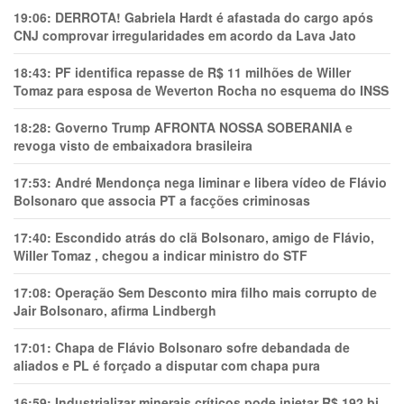
19:06:
DERROTA! Gabriela Hardt é afastada do cargo após
CNJ comprovar irregularidades em acordo da Lava Jato
18:43:
PF identifica repasse de R$ 11 milhões de Willer
Tomaz para esposa de Weverton Rocha no esquema do INSS
18:28:
Governo Trump AFRONTA NOSSA SOBERANIA e
revoga visto de embaixadora brasileira
17:53:
André Mendonça nega liminar e libera vídeo de Flávio
Bolsonaro que associa PT a facções criminosas
17:40:
Escondido atrás do clã Bolsonaro, amigo de Flávio,
Willer Tomaz , chegou a indicar ministro do STF
17:08:
Operação Sem Desconto mira filho mais corrupto de
Jair Bolsonaro, afirma Lindbergh
17:01:
Chapa de Flávio Bolsonaro sofre debandada de
aliados e PL é forçado a disputar com chapa pura
16:59:
Industrializar minerais críticos pode injetar R$ 192 bi