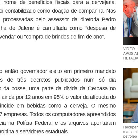
nome de benefícios fiscais para a cervejaria.
oi contabilizado como doação de campanha. Nas
 processadas pelo assessor da diretoria Pedro
inha de Jatene é camuflada como “despesa de
venda” ou “compra de brindes de fim de ano”.
VÍDEO:
APÓS AT
RETALIA
o então governador eleito em primeiro mandato
és de três decretos publicados num só dia
s da posse, uma parte da dívida da Cerpasa no
o ainda por 12 anos em 95% o valor da alíquota do
incide em bebidas como a cerveja. O mesmo
 37 empresas. Todos os computadores apreendidos
cia na Polícia Federal e os arquivos apontaram
Recupera
ropina a servidores estaduais.
marca hi
petróleo