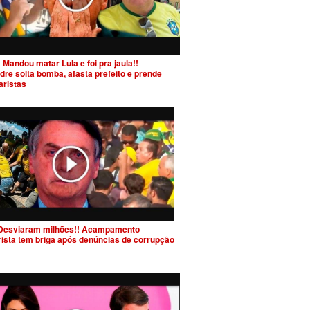
 Mandou matar Lula e foi pra jaula!!
dre solta bomba, afasta prefeito e prende
aristas
Desviaram milhões!! Acampamento
rista tem briga após denúncias de corrupção