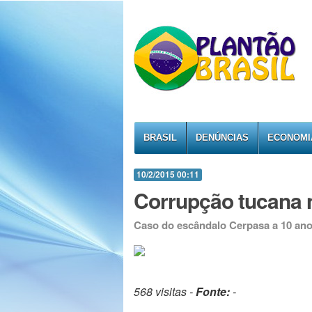
BRASIL
DENÚNCIAS
ECONOMI
10/2/2015 00:11
Corrupção tucana n
Caso do escândalo Cerpasa a 10 ano
568 visitas -
Fonte:
-