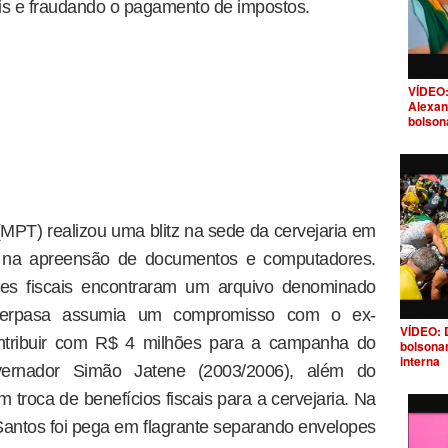
ais e fraudando o pagamento de impostos.
VÍDEO:
Alexan
bolson
(MPT) realizou uma blitz na sede da cervejaria em
u na apreensão de documentos e computadores.
es fiscais encontraram um arquivo denominado
 Cerpasa assumia um compromisso com o ex-
VÍDEO: 
ontribuir com R$ 4 milhões para a campanha do
bolsona
interna
vernador Simão Jatene (2003/2006), além do
troca de benefícios fiscais para a cervejaria. Na
 Santos foi pega em flagrante separando envelopes