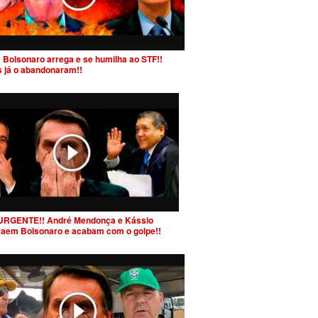
 Bolsonaro arrega e se humilha ao STF!!
s já o abandonaram!!
URGENTE!! André Mendonça e Kássio
raem Bolsonaro e acabam com o golpe!!