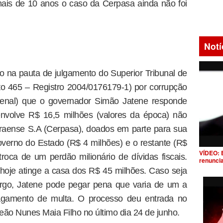
ais de 10 anos o caso da Cerpasa ainda não foi
Notí
 na pauta de julgamento do Superior Tribunal de
ito 465 – Registro 2004/0176179-1) por corrupção
Penal) que o governador Simão Jatene responde
nvolve R$ 16,5 milhões (valores da época) não
araense S.A (Cerpasa), doados em parte para sua
overno do Estado (R$ 4 milhões) e o restante (R$
VÍDEO: 
oca de um perdão milionário de dívidas fiscais.
renunci
e hoje atinge a casa dos R$ 45 milhões. Caso seja
rgo, Jatene pode pegar pena que varia de um a
pagamento de multa. O processo deu entrada no
leão Nunes Maia Filho no último dia 24 de junho.