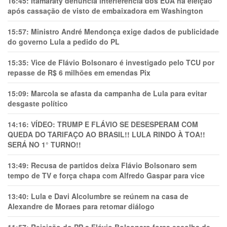
16:45:
Itamaraty denuncia interferência dos EUA na eleição
após cassação de visto de embaixadora em Washington
15:57:
Ministro André Mendonça exige dados de publicidade
do governo Lula a pedido do PL
15:35:
Vice de Flávio Bolsonaro é investigado pelo TCU por
repasse de R$ 6 milhões em emendas Pix
15:09:
Marcola se afasta da campanha de Lula para evitar
desgaste político
14:16:
VÍDEO: TRUMP E FLÁVIO SE DESESPERAM COM
QUEDA DO TARIFAÇO AO BRASIL!! LULA RINDO À TOA!!
SERÁ NO 1° TURNO!!
13:49:
Recusa de partidos deixa Flávio Bolsonaro sem
tempo de TV e força chapa com Alfredo Gaspar para vice
13:40:
Lula e Davi Alcolumbre se reúnem na casa de
Alexandre de Moraes para retomar diálogo