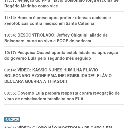
11:57:
Rejeição do PP a Flávio Bolsonaro força escolha de
Rogério Marinho como vice
11:14:
Homem é preso após proferir ofensas racistas e
xenofóbicas contra médico em Santa Catarina
10:54:
DESCONTROLADO, Jeffrey Chiquini, aliado de
Bolsonaro, surta ao vivo e FOGE de podcast
10:17:
Pesquisa Quaest aponta estabilidade na aprovação
do governo Lula pelo segundo mês seguido
09:14:
VÍDEO: KASSIO NUNES HUMlLHA FLÁVIO
BOLSONARO E CONFIRMA INELEGIBILIDADE!! FLÁVIO
DECLARA GUERRA A THIAGO!!!
08:55:
Governo Lula prepara resposta contra revogação de
visto de embaixadora brasileira nos EUA
4/8/2026
19:21:
VÍDEO: GLOBO NÃO MOSTROU!!! PF CHEGA EM