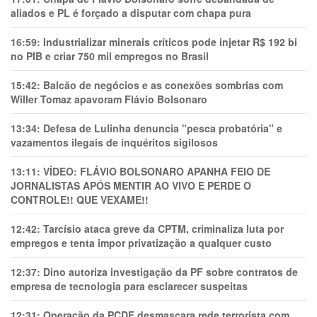
aliados e PL é forçado a disputar com chapa pura
16:59:
Industrializar minerais críticos pode injetar R$ 192 bi
no PIB e criar 750 mil empregos no Brasil
15:42:
Balcão de negócios e as conexões sombrias com
Willer Tomaz apavoram Flávio Bolsonaro
13:34:
Defesa de Lulinha denuncia "pesca probatória" e
vazamentos ilegais de inquéritos sigilosos
13:11:
VÍDEO: FLÁVIO BOLSONARO APANHA FEIO DE
JORNALISTAS APÓS MENTIR AO VIVO E PERDE O
CONTROLE!! QUE VEXAME!!
12:42:
Tarcísio ataca greve da CPTM, criminaliza luta por
empregos e tenta impor privatização a qualquer custo
12:37:
Dino autoriza investigação da PF sobre contratos de
empresa de tecnologia para esclarecer suspeitas
12:31:
Operação da PCDF desmascara rede terrorista com