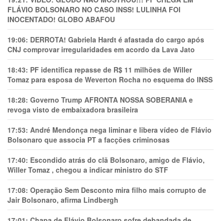
FLÁVIO BOLSONARO NO CASO INSS! LULINHA FOI
INOCENTADO! GLOBO ABAFOU
19:06:
DERROTA! Gabriela Hardt é afastada do cargo após
CNJ comprovar irregularidades em acordo da Lava Jato
18:43:
PF identifica repasse de R$ 11 milhões de Willer
Tomaz para esposa de Weverton Rocha no esquema do INSS
18:28:
Governo Trump AFRONTA NOSSA SOBERANIA e
revoga visto de embaixadora brasileira
17:53:
André Mendonça nega liminar e libera vídeo de Flávio
Bolsonaro que associa PT a facções criminosas
17:40:
Escondido atrás do clã Bolsonaro, amigo de Flávio,
Willer Tomaz , chegou a indicar ministro do STF
17:08:
Operação Sem Desconto mira filho mais corrupto de
Jair Bolsonaro, afirma Lindbergh
17:01:
Chapa de Flávio Bolsonaro sofre debandada de