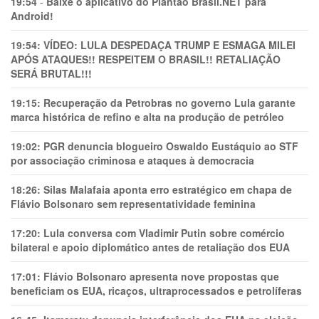
19:54
-
Baixe o aplicativo do Plantão Brasil.NET para
Android!
19:54:
VÍDEO: LULA DESPEDAÇA TRUMP E ESMAGA MILEI
APÓS ATAQUES!! RESPEITEM O BRASIL!! RETALIAÇÃO
SERÁ BRUTAL!!!
19:15:
Recuperação da Petrobras no governo Lula garante
marca histórica de refino e alta na produção de petróleo
19:02:
PGR denuncia blogueiro Oswaldo Eustáquio ao STF
por associação criminosa e ataques à democracia
18:26:
Silas Malafaia aponta erro estratégico em chapa de
Flávio Bolsonaro sem representatividade feminina
17:20:
Lula conversa com Vladimir Putin sobre comércio
bilateral e apoio diplomático antes de retaliação dos EUA
17:01:
Flávio Bolsonaro apresenta nove propostas que
beneficiam os EUA, ricaços, ultraprocessados e petrolíferas