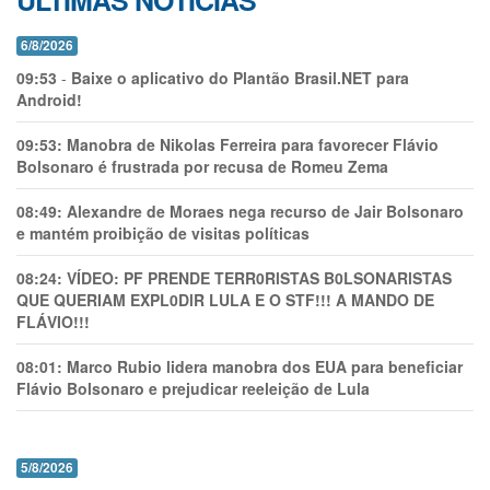
ÚLTIMAS NOTÍCIAS
6/8/2026
09:53
-
Baixe o aplicativo do Plantão Brasil.NET para
Android!
09:53:
Manobra de Nikolas Ferreira para favorecer Flávio
Bolsonaro é frustrada por recusa de Romeu Zema
08:49:
Alexandre de Moraes nega recurso de Jair Bolsonaro
e mantém proibição de visitas políticas
08:24:
VÍDEO: PF PRENDE TERR0RlSTAS B0LSONARlSTAS
QUE QUERIAM EXPL0DlR LULA E O STF!!! A MANDO DE
FLÁVIO!!!
08:01:
Marco Rubio lidera manobra dos EUA para beneficiar
Flávio Bolsonaro e prejudicar reeleição de Lula
5/8/2026