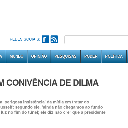
REDES SOCIAIS:
A
MUNDO
OPINIÃO
PESQUISAS
PODER
POLÍTICA
M CONIVÊNCIA DE DILMA
a ‘perigosa insistência’ da mídia em tratar do
usseff; segundo ele, ‘ainda não chegamos ao fundo
uz no fim do túnel; ele diz não crer que a presidente