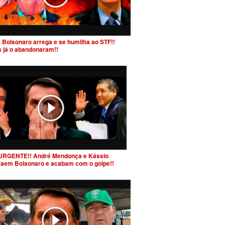
 Bolsonaro arrega e se humilha ao STF!!
s já o abandonaram!!
URGENTE!! André Mendonça e Kássio
raem Bolsonaro e acabam com o golpe!!