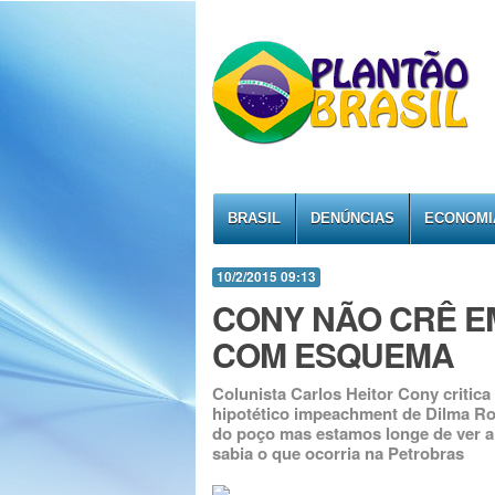
BRASIL
DENÚNCIAS
ECONOMI
10/2/2015 09:13
CONY NÃO CRÊ E
COM ESQUEMA
Colunista Carlos Heitor Cony critica 
hipotético impeachment de Dilma Ro
do poço mas estamos longe de ver a l
sabia o que ocorria na Petrobras