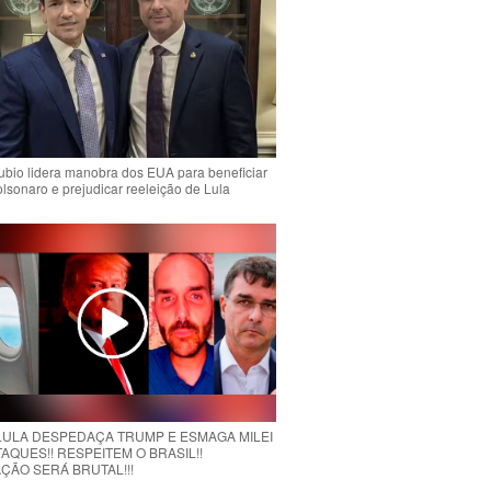
bio lidera manobra dos EUA para beneficiar
olsonaro e prejudicar reeleição de Lula
 LULA DESPEDAÇA TRUMP E ESMAGA MILEI
AQUES!! RESPEITEM O BRASIL!!
ÇÃO SERÁ BRUTAL!!!