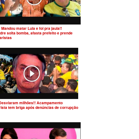
 Mandou matar Lula e foi pra jaula!!
dre solta bomba, afasta prefeito e prende
aristas
Desviaram milhões!! Acampamento
rista tem briga após denúncias de corrupção