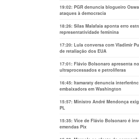
19:02:
PGR denuncia blogueiro Oswal
ataques à democracia
18:26:
Silas Malafaia aponta erro es
representatividade feminina
17:20:
Lula conversa com Vladimir Put
de retaliação dos EUA
17:01:
Flávio Bolsonaro apresenta no
ultraprocessados e petrolíferas
16:45:
Itamaraty denuncia interferên
embaixadora em Washington
15:57:
Ministro André Mendonça exig
PL
15:35:
Vice de Flávio Bolsonaro é in
emendas Pix