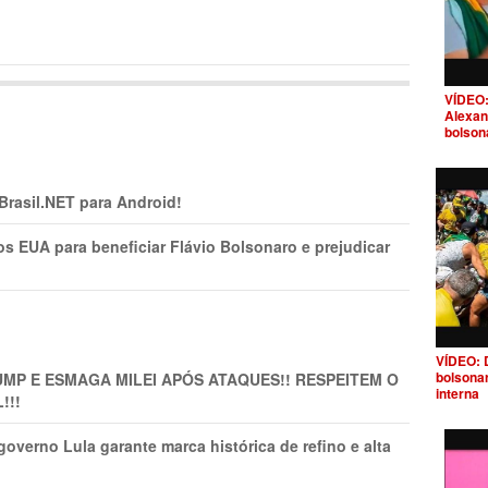
VÍDEO:
Alexan
bolson
 Brasil.NET para Android!
s EUA para beneficiar Flávio Bolsonaro e prejudicar
VÍDEO: 
bolsona
MP E ESMAGA MILEI APÓS ATAQUES!! RESPEITEM O
interna
!!!
overno Lula garante marca histórica de refino e alta