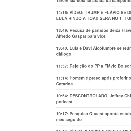
15:09:
Marcola se afasta da campanha
14:16:
VÍDEO: TRUMP E FLÁVIO SE 
LULA RINDO À TOA!! SERÁ NO 1° TU
13:49:
Recusa de partidos deixa Flá
Alfredo Gaspar para vice
13:40:
Lula e Davi Alcolumbre se reú
diálogo
11:57:
Rejeição do PP a Flávio Bolso
11:14:
Homem é preso após proferir o
Catarina
10:54:
DESCONTROLADO, Jeffrey Chiqu
podcast
10:17:
Pesquisa Quaest aponta estab
mês seguido