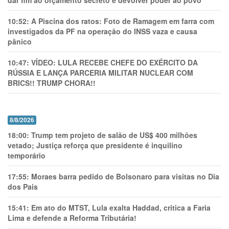
dar fim ao orçamento secreto e devolver poder ao povo
10:52:
A Piscina dos ratos: Foto de Ramagem em farra com
investigados da PF na operação do INSS vaza e causa
pânico
10:47:
VÍDEO: LULA RECEBE CHEFE DO EXÉRCITO DA
RÚSSIA E LANÇA PARCERIA MILITAR NUCLEAR COM
BRICS!! TRUMP CHORA!!
8/8/2026
18:00:
Trump tem projeto de salão de US$ 400 milhões
vetado; Justiça reforça que presidente é inquilino
temporário
17:55:
Moraes barra pedido de Bolsonaro para visitas no Dia
dos Pais
15:41:
Em ato do MTST, Lula exalta Haddad, critica a Faria
Lima e defende a Reforma Tributária!