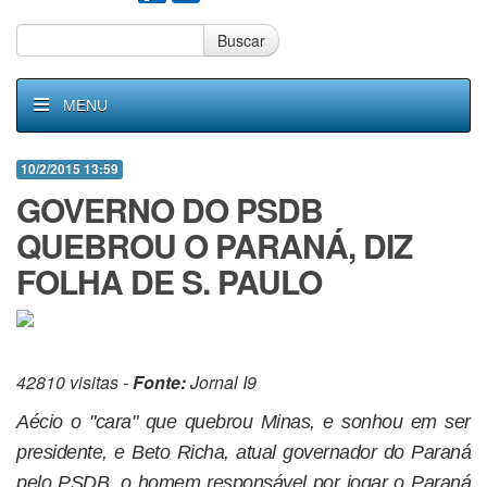
Buscar
MENU
10/2/2015 13:59
GOVERNO DO PSDB
QUEBROU O PARANÁ, DIZ
FOLHA DE S. PAULO
42810 visitas -
Fonte:
Jornal I9
Aécio o "cara" que quebrou Minas, e sonhou em ser
presidente, e Beto Richa, atual governador do Paraná
pelo PSDB, o homem responsável por jogar o Paraná