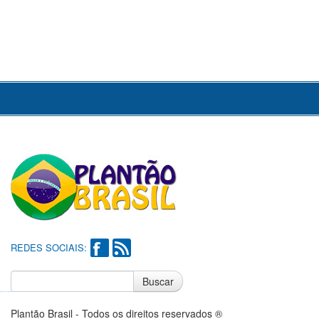
REDES SOCIAIS:
Buscar
Notícias do Flamengo
Notícias do Corinthians
Plantão Brasil - Todos os direitos reservados ®