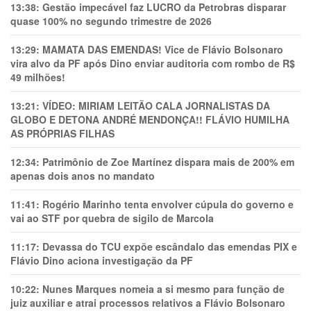
13:38:
Gestão impecável faz LUCRO da Petrobras disparar
quase 100% no segundo trimestre de 2026
13:29:
MAMATA DAS EMENDAS! Vice de Flávio Bolsonaro
vira alvo da PF após Dino enviar auditoria com rombo de R$
49 milhões!
13:21:
VÍDEO: MIRIAM LEITÃO CALA JORNALISTAS DA
GLOBO E DETONA ANDRÉ MENDONÇA!! FLÁVIO HUMILHA
AS PRÓPRIAS FILHAS
12:34:
Patrimônio de Zoe Martínez dispara mais de 200% em
apenas dois anos no mandato
11:41:
Rogério Marinho tenta envolver cúpula do governo e
vai ao STF por quebra de sigilo de Marcola
11:17:
Devassa do TCU expõe escândalo das emendas PIX e
Flávio Dino aciona investigação da PF
10:22:
Nunes Marques nomeia a si mesmo para função de
juiz auxiliar e atrai processos relativos a Flávio Bolsonaro