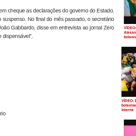
a em cheque as declarações do governo do Estado,
o suspenso. No final do mês passado, o secretário
oão Gabbardo, disse em entrevista ao jornal Zero
VÍDEO:
Alexan
e dispensável”.
bolson
VÍDEO: 
bolsona
interna
rio