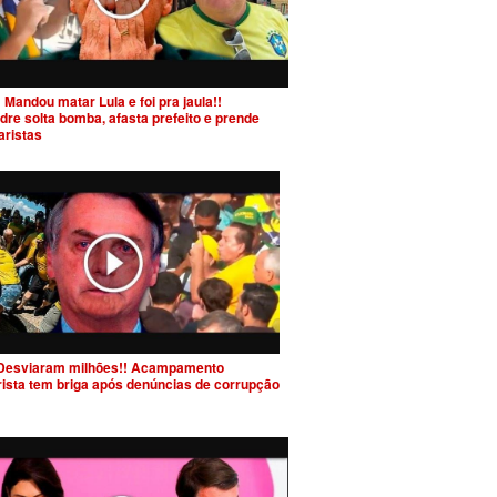
 Mandou matar Lula e foi pra jaula!!
dre solta bomba, afasta prefeito e prende
aristas
Desviaram milhões!! Acampamento
rista tem briga após denúncias de corrupção