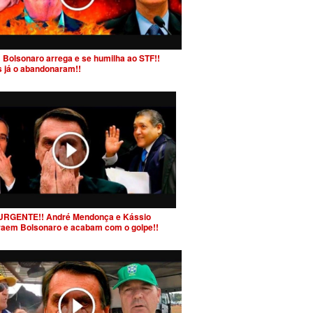
 Bolsonaro arrega e se humilha ao STF!!
s já o abandonaram!!
URGENTE!! André Mendonça e Kássio
raem Bolsonaro e acabam com o golpe!!