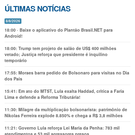
ÚLTIMAS NOTÍCIAS
8/8/2026
18:00
-
Baixe o aplicativo do Plantão Brasil.NET para
Android!
18:00:
Trump tem projeto de salão de US$ 400 milhões
vetado; Justiça reforça que presidente é inquilino
temporário
17:55:
Moraes barra pedido de Bolsonaro para visitas no Dia
dos Pais
15:41:
Em ato do MTST, Lula exalta Haddad, critica a Faria
Lima e defende a Reforma Tributária!
11:30:
Milagre da multiplicação bolsonarista: patrimônio de
Nikolas Ferreira explode 8.850% e chega a R$ 3,8 milhões
11:21:
Governo Lula reforça Lei Maria da Penha: 783 mil
atendimentos e 53 mil agressores presos