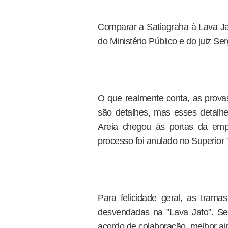
Comparar a Satiagraha à Lava Jat
do Ministério Público e do juiz Se
O que realmente conta, as provas,
são detalhes, mas esses detalh
Areia chegou às portas da emp
processo foi anulado no Superior T
Para felicidade geral, as tram
desvendadas na "Lava Jato". S
acordo de colaboração, melhor ai