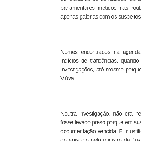
parlamentares metidos nas rou
apenas galerias com os suspeito
Nomes encontrados na agenda
indícios de traficâncias, quand
investigações, até mesmo porqu
Viúva.
Noutra investigação, não era 
fosse levado preso porque em su
documentação vencida. É injustif
do episódio pelo ministro da Ju