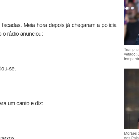
facadas. Meia hora depois já chegaram a polícia
 o rádio anunciou:
Trump te
vetado; 
temporár
dou-se.
a um canto e diz:
Moraes b
dos Pais
onexos.