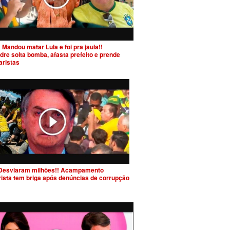
 Mandou matar Lula e foi pra jaula!!
dre solta bomba, afasta prefeito e prende
aristas
Desviaram milhões!! Acampamento
rista tem briga após denúncias de corrupção