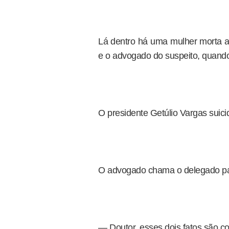
Lá dentro há uma mulher morta a 
e o advogado do suspeito, quando
O presidente Getúlio Vargas suici
O advogado chama o delegado par
— Doutor, esses dois fatos são c