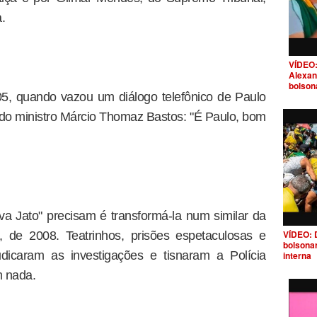
.
VÍDEO:
Alexan
bolson
, quando vazou um diálogo telefônico de Paulo
a do ministro Márcio Thomaz Bastos: "É Paulo, bom
a Jato" precisam é transformá-la num similar da
VÍDEO: 
 de 2008. Teatrinhos, prisões espetaculosas e
bolsona
udicaram as investigações e tisnaram a Polícia
interna
m nada.