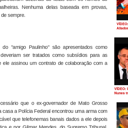
balheiras. Nenhuma delas baseada em provas,
s de sempre.
VÍDEO:
Aliado
 do "amigo Paulinho" são apresentados como
o deveriam ser tratados como subsídios para as
e ele assinou um contrato de colaboração com a
VÍDEO: 
Nunes t
necessário que o ex-governador de Mato Grosso
a casa a Polícia Federal encontrou uma arma com
icável que telefonemas banais dados a ele depois
stiça e por Gilmar Mendes, do Supremo Tribunal,