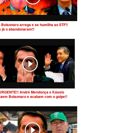
 Bolsonaro arrega e se humilha ao STF!!
s já o abandonaram!!
URGENTE!! André Mendonça e Kássio
raem Bolsonaro e acabam com o golpe!!