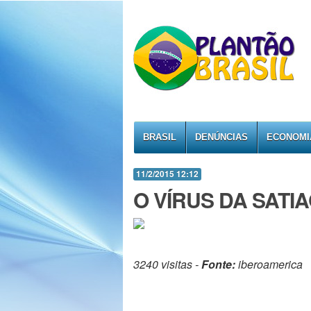
BRASIL
DENÚNCIAS
ECONOMI
11/2/2015 12:12
O VÍRUS DA SATI
3240 visitas -
Fonte:
iberoamerica