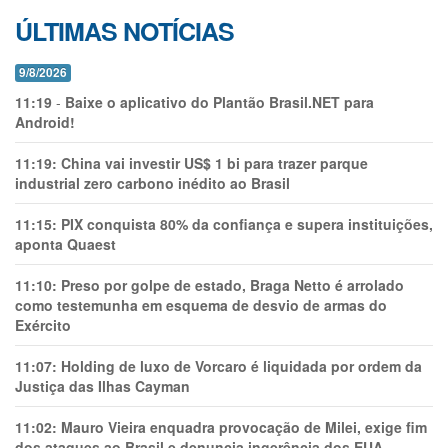
ÚLTIMAS NOTÍCIAS
9/8/2026
11:19
-
Baixe o aplicativo do Plantão Brasil.NET para
Android!
11:19:
China vai investir US$ 1 bi para trazer parque
industrial zero carbono inédito ao Brasil
11:15:
PIX conquista 80% da confiança e supera instituições,
aponta Quaest
11:10:
Preso por golpe de estado, Braga Netto é arrolado
como testemunha em esquema de desvio de armas do
Exército
11:07:
Holding de luxo de Vorcaro é liquidada por ordem da
Justiça das Ilhas Cayman
11:02:
Mauro Vieira enquadra provocação de Milei, exige fim
dos ataques ao Brasil e denuncia ingerência dos EUA