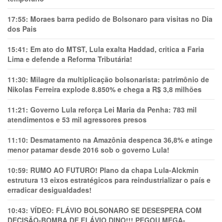
17:55:
Moraes barra pedido de Bolsonaro para visitas no Dia
dos Pais
15:41:
Em ato do MTST, Lula exalta Haddad, critica a Faria
Lima e defende a Reforma Tributária!
11:30:
Milagre da multiplicação bolsonarista: patrimônio de
Nikolas Ferreira explode 8.850% e chega a R$ 3,8 milhões
11:21:
Governo Lula reforça Lei Maria da Penha: 783 mil
atendimentos e 53 mil agressores presos
11:10:
Desmatamento na Amazônia despenca 36,8% e atinge
menor patamar desde 2016 sob o governo Lula!
10:59:
RUMO AO FUTURO! Plano da chapa Lula-Alckmin
estrutura 13 eixos estratégicos para reindustrializar o país e
erradicar desigualdades!
10:43:
VÍDEO: FLÁVIO BOLSONARO SE DESESPERA COM
DECISÃO-BOMBA DE FLÁVIO DINO!!! PEGOU MEGA-