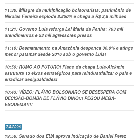
11:30:
Milagre da multiplicação bolsonarista: patrimônio de
Nikolas Ferreira explode 8.850% e chega a R$ 3,8 milhões
11:21:
Governo Lula reforça Lei Maria da Penha: 783 mil
atendimentos e 53 mil agressores presos
11:10:
Desmatamento na Amazônia despenca 36,8% e atinge
menor patamar desde 2016 sob o governo Lula!
10:59:
RUMO AO FUTURO! Plano da chapa Lula-Alckmin
estrutura 13 eixos estratégicos para reindustrializar o país e
erradicar desigualdades!
10:43:
VÍDEO: FLÁVIO BOLSONARO SE DESESPERA COM
DECISÃO-BOMBA DE FLÁVIO DINO!!! PEGOU MEGA-
ESQUEMA!!!!
7/8/2026
19:58:
Senado dos EUA aprova indicação de Daniel Perez