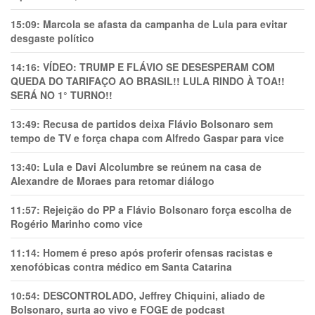
15:09:
Marcola se afasta da campanha de Lula para evitar
desgaste político
14:16:
VÍDEO: TRUMP E FLÁVIO SE DESESPERAM COM
QUEDA DO TARIFAÇO AO BRASIL!! LULA RINDO À TOA!!
SERÁ NO 1° TURNO!!
13:49:
Recusa de partidos deixa Flávio Bolsonaro sem
tempo de TV e força chapa com Alfredo Gaspar para vice
13:40:
Lula e Davi Alcolumbre se reúnem na casa de
Alexandre de Moraes para retomar diálogo
11:57:
Rejeição do PP a Flávio Bolsonaro força escolha de
Rogério Marinho como vice
11:14:
Homem é preso após proferir ofensas racistas e
xenofóbicas contra médico em Santa Catarina
10:54:
DESCONTROLADO, Jeffrey Chiquini, aliado de
Bolsonaro, surta ao vivo e FOGE de podcast