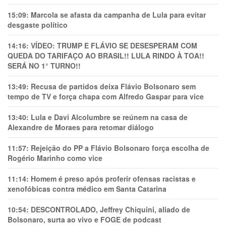
15:09:
Marcola se afasta da campanha de Lula para evitar
desgaste político
14:16:
VÍDEO: TRUMP E FLÁVIO SE DESESPERAM COM
QUEDA DO TARIFAÇO AO BRASIL!! LULA RINDO À TOA!!
SERÁ NO 1° TURNO!!
13:49:
Recusa de partidos deixa Flávio Bolsonaro sem
tempo de TV e força chapa com Alfredo Gaspar para vice
13:40:
Lula e Davi Alcolumbre se reúnem na casa de
Alexandre de Moraes para retomar diálogo
11:57:
Rejeição do PP a Flávio Bolsonaro força escolha de
Rogério Marinho como vice
11:14:
Homem é preso após proferir ofensas racistas e
xenofóbicas contra médico em Santa Catarina
10:54:
DESCONTROLADO, Jeffrey Chiquini, aliado de
Bolsonaro, surta ao vivo e FOGE de podcast