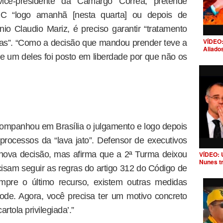
ice-presidente da Camargo Corrêa, pretende
HC “logo amanhã [nesta quarta] ou depois de
o Claudio Mariz, é preciso garantir “tratamento
VÍDEO:
tárias”. “Como a decisão que mandou prender teve a
Aliado
 um deles foi posto em liberdade por que não os
companhou em Brasília o julgamento e logo depois
processos da “lava jato”. Defensor de executivos
 nova decisão, mas afirma que a 2ª Turma deixou
VÍDEO: 
Nunes t
cisam seguir as regras do artigo 312 do Código de
mpre o último recurso, existem outras medidas
ode. Agora, você precisa ter um motivo concreto
rtola privilegiada’.”