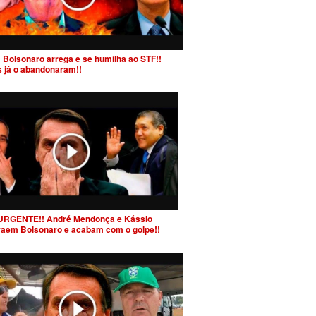
 Bolsonaro arrega e se humilha ao STF!!
s já o abandonaram!!
URGENTE!! André Mendonça e Kássio
raem Bolsonaro e acabam com o golpe!!