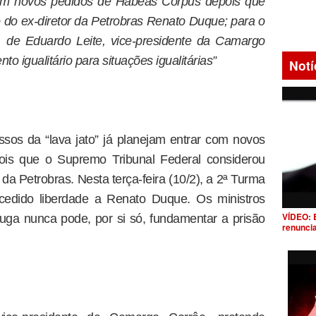
com novos pedidos de Habeas Corpus depois que
ão do ex-diretor da Petrobras Renato Duque; para o
, de Eduardo Leite, vice-presidente da Camargo
nto igualitário para situações igualitárias”
Notí
os da “lava jato” já planejam entrar com novos
is que o Supremo Tribunal Federal considerou
r da Petrobras. Nesta terça-feira (10/2), a 2ª Turma
cedido liberdade a Renato Duque. Os ministros
VÍDEO: 
uga nunca pode, por si só, fundamentar a prisão
renunci