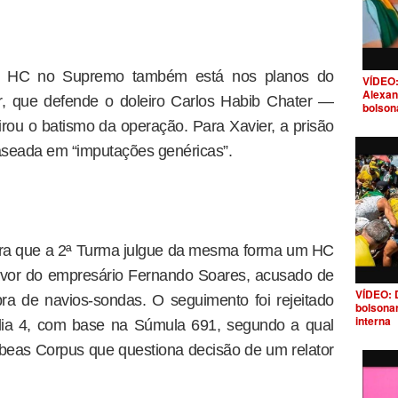
e HC no Supremo também está nos planos do
VÍDEO:
Alexan
, que defende o doleiro Carlos Habib Chater —
bolson
irou o batismo da operação. Para Xavier, a prisão
baseada em “imputações genéricas”.
ra que a 2ª Turma julgue da mesma forma um HC
favor do empresário Fernando Soares, acusado de
VÍDEO: 
ra de navios-sondas. O seguimento foi rejeitado
bolsona
interna
 dia 4, com base na Súmula 691, segundo a qual
eas Corpus que questiona decisão de um relator