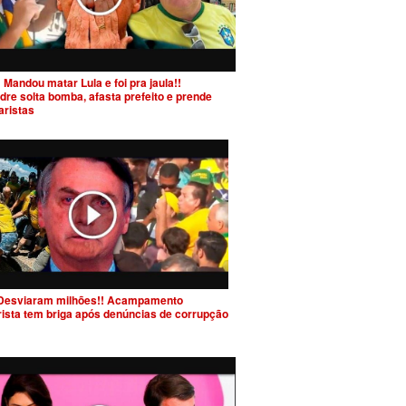
 Mandou matar Lula e foi pra jaula!!
dre solta bomba, afasta prefeito e prende
aristas
Desviaram milhões!! Acampamento
rista tem briga após denúncias de corrupção