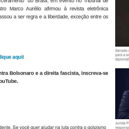
carceramento” do Brasil, em evento no Tribunal de
ro Marco Aurélio afirmou à revista eletrônica
assou a ser regra e a liberdade, exceção entre os
Senado 
para a e
ique aqui!
diplomát
tra Bolsonaro e a direita fascista, inscreva-se
YouTube.
Jurista 
ente. Se você quer ajudar na luta contra o golpismo
respons