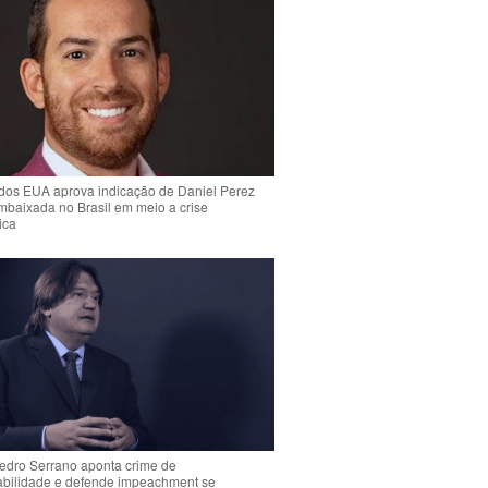
dos EUA aprova indicação de Daniel Perez
mbaixada no Brasil em meio a crise
ica
Pedro Serrano aponta crime de
abilidade e defende impeachment se