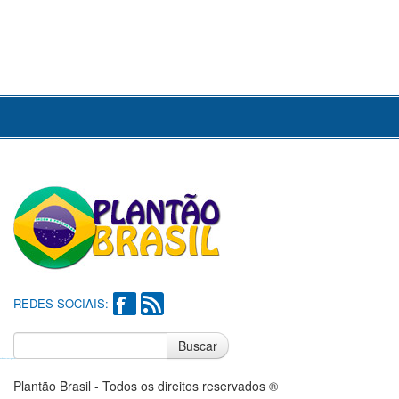
REDES SOCIAIS:
Buscar
Notícias do Flamengo
Notícias do Corinthians
Plantão Brasil - Todos os direitos reservados ®