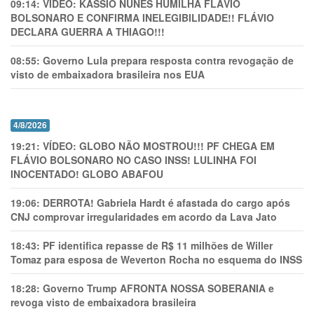
09:14:
VÍDEO: KASSIO NUNES HUMlLHA FLÁVIO
BOLSONARO E CONFIRMA INELEGIBILIDADE!! FLÁVIO
DECLARA GUERRA A THIAGO!!!
08:55:
Governo Lula prepara resposta contra revogação de
visto de embaixadora brasileira nos EUA
4/8/2026
19:21:
VÍDEO: GLOBO NÃO MOSTROU!!! PF CHEGA EM
FLÁVIO BOLSONARO NO CASO INSS! LULINHA FOI
INOCENTADO! GLOBO ABAFOU
19:06:
DERROTA! Gabriela Hardt é afastada do cargo após
CNJ comprovar irregularidades em acordo da Lava Jato
18:43:
PF identifica repasse de R$ 11 milhões de Willer
Tomaz para esposa de Weverton Rocha no esquema do INSS
18:28:
Governo Trump AFRONTA NOSSA SOBERANIA e
revoga visto de embaixadora brasileira