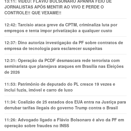
13:11:
VÍDEO: FLÁVIO BOLSONARO APANHA FEIO DE
JORNALISTAS APÓS MENTIR AO VIVO E PERDE O
CONTROLE!! QUE VEXAME!!
12:42:
Tarcísio ataca greve da CPTM, criminaliza luta por
empregos e tenta impor privatização a qualquer custo
12:37:
Dino autoriza investigação da PF sobre contratos de
empresa de tecnologia para esclarecer suspeitas
12:31:
Operação da PCDF desmascara rede terrorista com
seminarista que planejava ataques em Brasília nas Eleições
de 2026
11:53:
Patrimônio de deputado do PL cresce 19 vezes e
inclui fuzis, imóvel e carro de luxo
11:34:
Coalizão de 25 estados dos EUA entra na Justiça para
derrubar tarifas ilegais do governo Trump contra o Brasil
11:26:
Advogado ligado a Flávio Bolsonaro é alvo da PF em
operação sobre fraudes no INSS