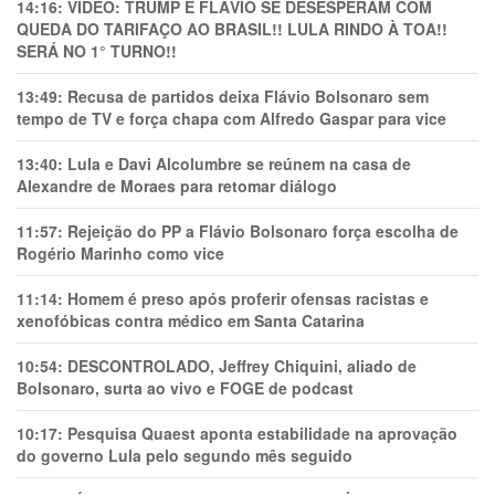
14:16:
VÍDEO: TRUMP E FLÁVIO SE DESESPERAM COM
QUEDA DO TARIFAÇO AO BRASIL!! LULA RINDO À TOA!!
SERÁ NO 1° TURNO!!
13:49:
Recusa de partidos deixa Flávio Bolsonaro sem
tempo de TV e força chapa com Alfredo Gaspar para vice
13:40:
Lula e Davi Alcolumbre se reúnem na casa de
Alexandre de Moraes para retomar diálogo
11:57:
Rejeição do PP a Flávio Bolsonaro força escolha de
Rogério Marinho como vice
11:14:
Homem é preso após proferir ofensas racistas e
xenofóbicas contra médico em Santa Catarina
10:54:
DESCONTROLADO, Jeffrey Chiquini, aliado de
Bolsonaro, surta ao vivo e FOGE de podcast
10:17:
Pesquisa Quaest aponta estabilidade na aprovação
do governo Lula pelo segundo mês seguido