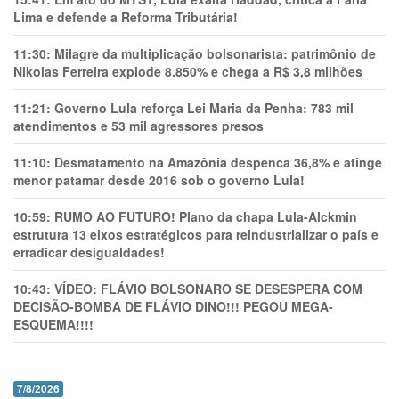
Lima e defende a Reforma Tributária!
11:30:
Milagre da multiplicação bolsonarista: patrimônio de
Nikolas Ferreira explode 8.850% e chega a R$ 3,8 milhões
11:21:
Governo Lula reforça Lei Maria da Penha: 783 mil
atendimentos e 53 mil agressores presos
11:10:
Desmatamento na Amazônia despenca 36,8% e atinge
menor patamar desde 2016 sob o governo Lula!
10:59:
RUMO AO FUTURO! Plano da chapa Lula-Alckmin
estrutura 13 eixos estratégicos para reindustrializar o país e
erradicar desigualdades!
10:43:
VÍDEO: FLÁVIO BOLSONARO SE DESESPERA COM
DECISÃO-BOMBA DE FLÁVIO DINO!!! PEGOU MEGA-
ESQUEMA!!!!
7/8/2026