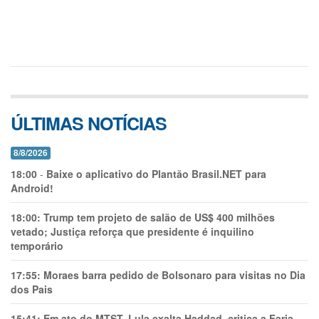
ÚLTIMAS NOTÍCIAS
8/8/2026
18:00
-
Baixe o aplicativo do Plantão Brasil.NET para
Android!
18:00:
Trump tem projeto de salão de US$ 400 milhões
vetado; Justiça reforça que presidente é inquilino
temporário
17:55:
Moraes barra pedido de Bolsonaro para visitas no Dia
dos Pais
15:41:
Em ato do MTST, Lula exalta Haddad, critica a Faria