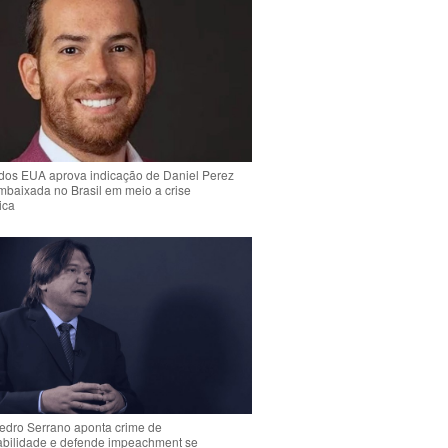
dos EUA aprova indicação de Daniel Perez
mbaixada no Brasil em meio a crise
ica
Pedro Serrano aponta crime de
abilidade e defende impeachment se