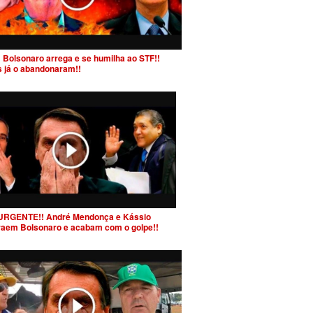
 Bolsonaro arrega e se humilha ao STF!!
s já o abandonaram!!
URGENTE!! André Mendonça e Kássio
raem Bolsonaro e acabam com o golpe!!