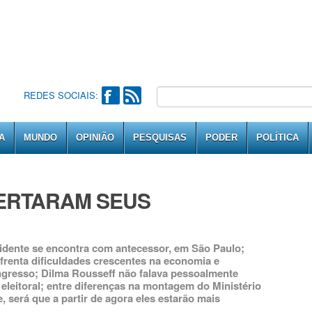
REDES SOCIAIS:
A
MUNDO
OPINIÃO
PESQUISAS
PODER
POLÍTICA
CERTARAM SEUS
idente se encontra com antecessor, em São Paulo;
nfrenta dificuldades crescentes na economia e
ngresso; Dilma Rousseff não falava pessoalmente
eleitoral; entre diferenças na montagem do Ministério
e, será que a partir de agora eles estarão mais