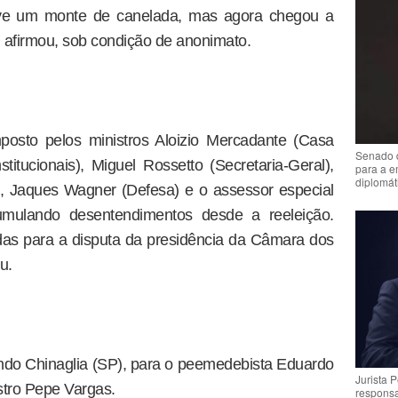
Teve um monte de canelada, mas agora chegou a
 afirmou, sob condição de anonimato.
posto pelos ministros Aloizio Mercadante (Casa
Senado 
titucionais), Miguel Rossetto (Secretaria-Geral),
para a e
diplomát
, Jaques Wagner (Defesa) e o assessor especial
umulando desentendimentos desde a reeleição.
das para a disputa da presidência da Câmara dos
u.
lindo Chinaglia (SP), para o peemedebista Eduardo
Jurista 
stro Pepe Vargas.
respons