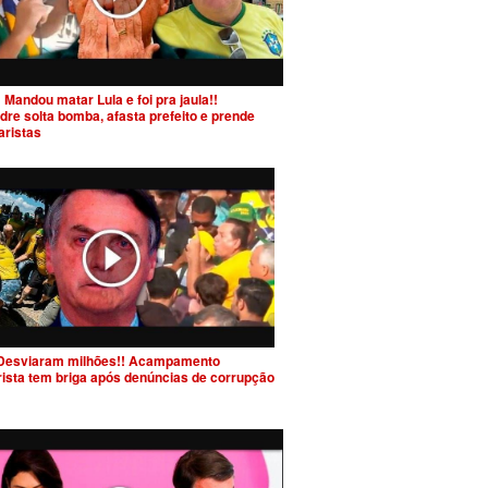
 Mandou matar Lula e foi pra jaula!!
dre solta bomba, afasta prefeito e prende
aristas
Desviaram milhões!! Acampamento
rista tem briga após denúncias de corrupção