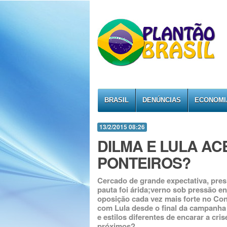
BRASIL
DENÚNCIAS
ECONOMI
13/2/2015 08:26
DILMA E LULA A
PONTEIROS?
Cercado de grande expectativa, pres
pauta foi árida;verno sob pressão e
oposição cada vez mais forte no Co
com Lula desde o final da campanha 
e estilos diferentes de encarar a cris
próximos?